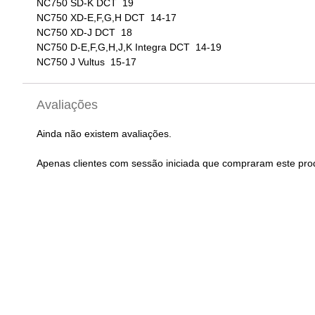
NC750 SD-K DCT 19
NC750 XD-E,F,G,H DCT 14-17
NC750 XD-J DCT 18
NC750 D-E,F,G,H,J,K Integra DCT 14-19
NC750 J Vultus 15-17
Avaliações
Ainda não existem avaliações.
Apenas clientes com sessão iniciada que compraram este pro