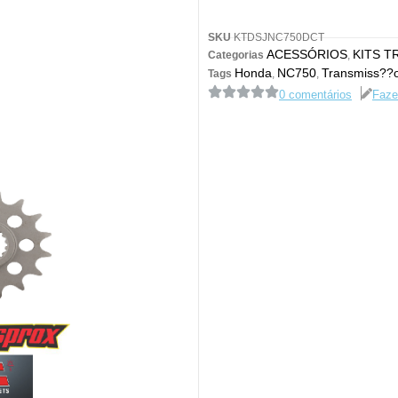
SKU
KTDSJNC750DCT
ACESSÓRIOS
KITS T
Categorias
,
Honda
NC750
Transmiss??
Tags
,
,
0 comentários
Faze