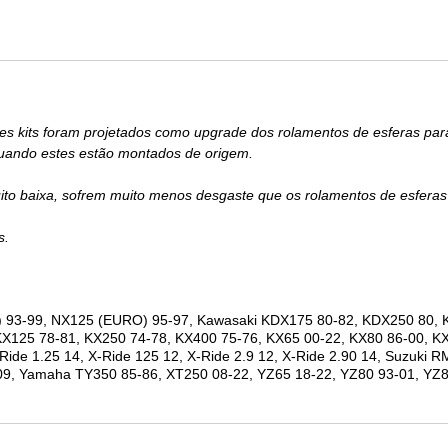
stes kits foram projetados como upgrade dos rolamentos de esferas pa
quando estes estão montados de origem.
o baixa, sofrem muito menos desgaste que os rolamentos de esferas e
s.
3-99, NX125 (EURO) 95-97, Kawasaki KDX175 80-82, KDX250 80, K
KX125 78-81, KX250 74-78, KX400 75-76, KX65 00-22, KX80 86-00, KX
Ride 1.25 14, X-Ride 125 12, X-Ride 2.9 12, X-Ride 2.90 14, Suzuki
-09, Yamaha TY350 85-86, XT250 08-22, YZ65 18-22, YZ80 93-01, YZ