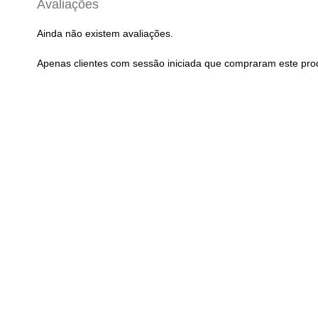
Avaliações
Ainda não existem avaliações.
Apenas clientes com sessão iniciada que compraram este pro
Pneu 26 x 2.00 MICHELIN
Pneu 700x23C MI
Country AT
Dynamic Clas
24,11
€
20,73
€
com IVA
com I
Adicionar
Adicionar