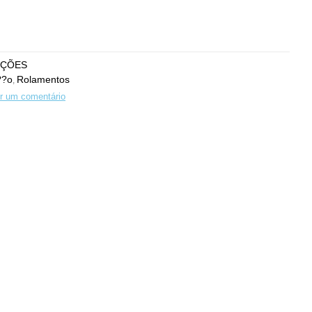
EÇÕES
??o
Rolamentos
,
r um comentário