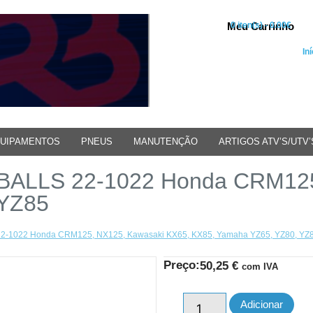
Meu Carrinho
0 iten(s) - 0.00€
Iní
UIPAMENTOS
PNEUS
MANUTENÇÃO
ARTIGOS ATV’S/UTV’
L BALLS 22-1022 Honda CRM12
 YZ85
 22-1022 Honda CRM125, NX125, Kawasaki KX65, KX85, Yamaha YZ65, YZ80, YZ
Preço:
50,25
€
com IVA
Adicionar