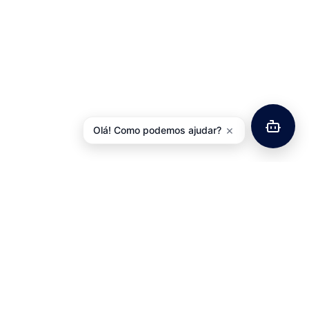
×
Olá! Como podemos ajudar?
reção A-Head 1-1/8″
Jogo Direção 1″ C/ Rosca
nio Preto JD294
Cromado JD194
6,85
€
5,54
€
com IVA
com IVA
Adicionar
Adicionar