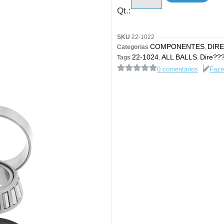
Qt.:
SKU
22-1022
COMPONENTES
DIR
Categorias
,
22-1024
ALL BALLS
Dire??
Tags
,
,
0 comentários
Faze