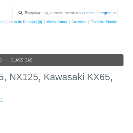
Bem Vindo(a), visitante. Aceda à sua
conta
ou
registe-se
.
cio
Lista de Desejos (0)
Minha Conta
Carrinho
Finalizar Pedido
S
CLÁSSICAS
5, NX125, Kawasaki KX65,
85