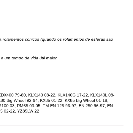
ra rolamentos cónicos (quando os rolamentos de esferas são
 um tempo de vida útil maior.
DX400 79-80, KLX140 08-22, KLX140G 17-22, KLX140L 08-
80 Big Wheel 92-94, KX85 01-22, KX85 Big Wheel 01-18,
 RM100 03, RM65 03-05, TM EN 125 96-97, EN 250 96-97, EN
85 02-22, YZ85LW 22