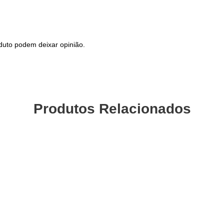
duto podem deixar opinião.
Produtos Relacionados
Pastilhas Travão VBRAKES
Jogo Di
Tektro IOX
Alumí
CHELIN
sic
10,02
€
1
com IVA
VA
Adicionar