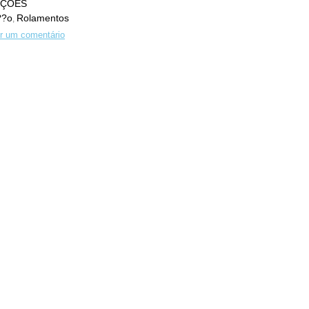
EÇÕES
??o
Rolamentos
,
r um comentário