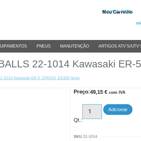
Meu Carrinho
0 iten(s) - 0.00€
Iní
UIPAMENTOS
PNEUS
MANUTENÇÃO
ARTIGOS ATV’S/UTV’
 BALLS 22-1014 Kawasaki ER-5
22-1014 Kawasaki ER-5, ZXR250, EX300 Ninja
Preço:
49,15
€
com IVA
Adicionar
Qt.:
SKU
22-1014