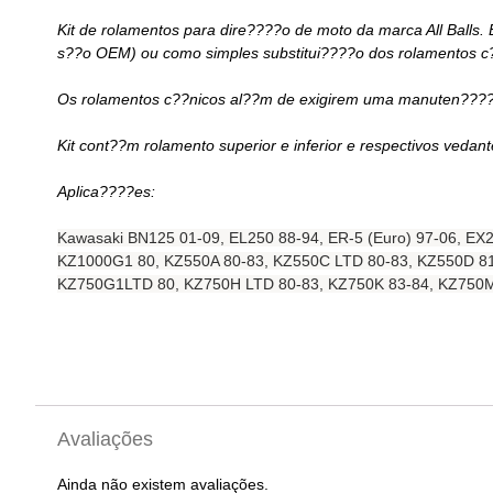
Kit de rolamentos para dire????o de moto da marca All Balls
s??o OEM) ou como simples substitui????o dos rolamentos c
Os rolamentos c??nicos al??m de exigirem uma manuten????o 
Kit cont??m rolamento superior e inferior e respectivos vedant
Aplica????es:
Kawasaki BN125 01-09, EL250 88-94, ER-5 (Euro) 97-06, EX2
KZ1000G1 80, KZ550A 80-83, KZ550C LTD 80-83, KZ550D 81
KZ750G1LTD 80, KZ750H LTD 80-83, KZ750K 83-84, KZ750M 
Avaliações
Ainda não existem avaliações.