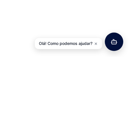
×
Olá! Como podemos ajudar?
as Travão VBRAKES
Aperto de Selim Aluminio
Tektro IOX
Kalloy
0,02
€
3,63
€
com IVA
com IVA
Adicionar
Ver opções