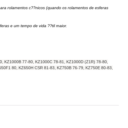
 para rolamentos c??nicos (quando os rolamentos de esferas
ras e um tempo de vida ??til maior.
-80, KZ1000B 77-80, KZ1000C 78-81, KZ1000D (Z1R) 78-80,
650F1 80, KZ650H CSR 81-83, KZ750B 76-79, KZ750E 80-83,