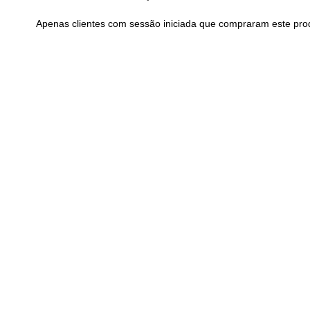
Apenas clientes com sessão iniciada que compraram este pro
Pneu 26 x 2.00 MICHELIN
Pneu 700x23C MI
Country AT
Dynamic Clas
24,11
€
20,73
€
com IVA
com I
Adicionar
Adicionar