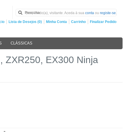
Bem Vindo(a), visitante. Aceda à sua
conta
ou
registe-se
.
cio
Lista de Desejos (0)
Minha Conta
Carrinho
Finalizar Pedido
S
CLÁSSICAS
, ZXR250, EX300 Ninja