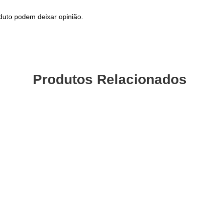
duto podem deixar opinião.
Produtos Relacionados
Manipulo Mudanças SHIMANO
Pastilh
Direito 7V Rotativo SL-RS36-
CHELIN
R7AT
sic
1
11,38
€
com IVA
VA
Adicionar