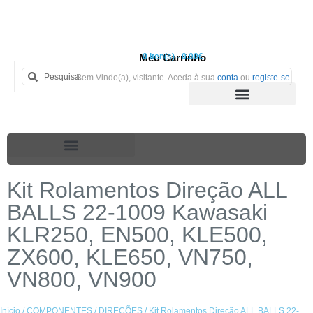
Meu Carrinho
0 iten(s) - 0.00€
Bem Vindo(a), visitante. Aceda à sua
conta
ou
registe-se
.
Kit Rolamentos Direção ALL
BALLS 22-1009 Kawasaki
KLR250, EN500, KLE500,
ZX600, KLE650, VN750,
VN800, VN900
Início
/
COMPONENTES
/
DIREÇÕES
/ Kit Rolamentos Direção ALL BALLS 22-