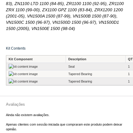
83), ZN1100 LTD 1100 (84-85), ZR1100 1100 (92-95), ZR1100
ZRX 1100 (99-00), ZX1100 GPZ 1100 (83-84), ZRX1200 1200
(2001-05), VN1500A 1500 (87-99), VN1500B 1500 (87-90),
VN1500C 1500 (96-97), VN1500D 1500 (96-97), VN1500D1
1500 (2005), VN1500E 1500 (98-04)
Kit Contents
Kit Component
Description
QTY
Seal
1
Tapered Bearing
1
Tapered Bearing
1
Avaliações
Ainda não existem avaliações.
Apenas clientes com sessão iniciada que compraram este produto podem deixar
opinião.