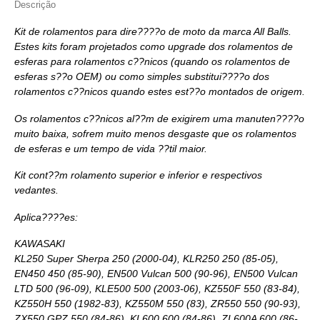
Descrição
Kit de rolamentos para dire????o de moto da marca All Balls.
Estes kits foram projetados como upgrade dos rolamentos de
esferas para rolamentos c??nicos (quando os rolamentos de
esferas s??o OEM) ou como simples substitui????o dos
rolamentos c??nicos quando estes est??o montados de origem.
Os rolamentos c??nicos al??m de exigirem uma manuten????o
muito baixa, sofrem muito menos desgaste que os rolamentos
de esferas e um tempo de vida ??til maior.
Kit cont??m rolamento superior e inferior e respectivos
vedantes.
Aplica????es:
KAWASAKI
KL250 Super Sherpa 250 (2000-04), KLR250 250 (85-05),
EN450 450 (85-90), EN500 Vulcan 500 (90-96), EN500 Vulcan
LTD 500 (96-09), KLE500 500 (2003-06), KZ550F 550 (83-84),
KZ550H 550 (1982-83), KZ550M 550 (83), ZR550 550 (90-93),
ZX550 GPZ 550 (84-86), KL600 600 (84-86), ZL600A 600 (86-