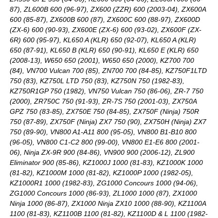
87), ZL600B 600 (96-97), ZX600 (ZZR) 600 (2003-04), ZX600A
600 (85-87), ZX600B 600 (87), ZX600C 600 (88-97), ZX600D
(ZX-6) 600 (90-93), ZX600E (ZX-6) 600 (93-02), ZX600F (ZX-
6R) 600 (95-97), KL650 A (KLR) 650 (92-07), KL650 A (KLR)
650 (87-91), KL650 B (KLR) 650 (90-91), KL650 E (KLR) 650
(2008-13), W650 650 (2001), W650 650 (2000), KZ700 700
(84), VN700 Vulcan 700 (85), ZN700 700 (84-85), KZ750F1LTD
750 (83), KZ750L LTD 750 (83), KZ750N 750 (1982-83),
KZ750R1GP 750 (1982), VN750 Vulcan 750 (86-06), ZR-7 750
(2000), ZR750C 750 (91-93), ZR-7S 750 (2001-03), ZX750A
GPZ 750 (83-85), ZX750E 750 (84-85), ZX750F (Ninja) 750R
750 (87-89), ZX750F (Ninja) ZX7 750 (90), ZX750H (Ninja) ZX7
750 (89-90), VN800 A1-A11 800 (95-05), VN800 B1-B10 800
(96-05), VN800 C1-C2 800 (99-00), VN800 E1-E6 800 (2001-
06), Ninja ZX-9R 900 (84-86), VN900 900 (2006-12), ZL900
Eliminator 900 (85-86), KZ1000J 1000 (81-83), KZ1000K 1000
(81-82), KZ1000M 1000 (81-82), KZ1000P 1000 (1982-05),
KZ1000R1 1000 (1982-83), ZG1000 Concours 1000 (94-06),
ZG1000 Concours 1000 (86-93), ZL1000 1000 (87), ZX1000
Ninja 1000 (86-87), ZX1000 Ninja ZX10 1000 (88-90), KZ1100A
1100 (81-83), KZ1100B 1100 (81-82), KZ1100D & L 1100 (1982-