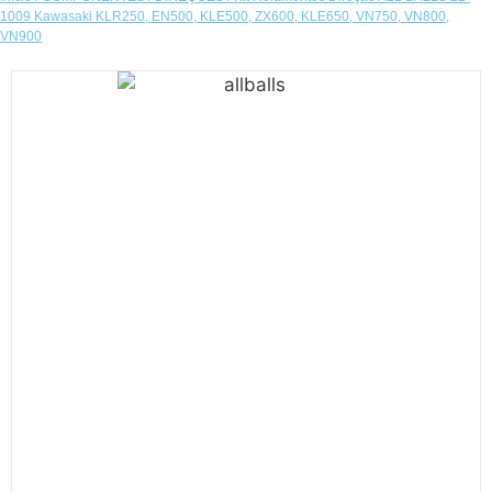
1009 Kawasaki KLR250, EN500, KLE500, ZX600, KLE650, VN750, VN800,
VN900