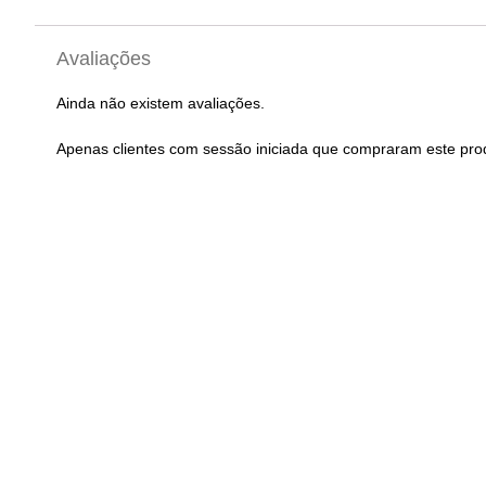
Avaliações
Ainda não existem avaliações.
Apenas clientes com sessão iniciada que compraram este pro
Punhos BTT KELLYS
Selim STRACE S
Advancer 2Density
29,9
7,50
€
com IVA