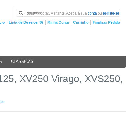
Bem Vindo(a), visitante. Aceda à sua
conta
ou
registe-se
.
cio
Lista de Desejos (0)
Minha Conta
Carrinho
Finalizar Pedido
S
CLÁSSICAS
25, XV250 Virago, XVS250,
tar