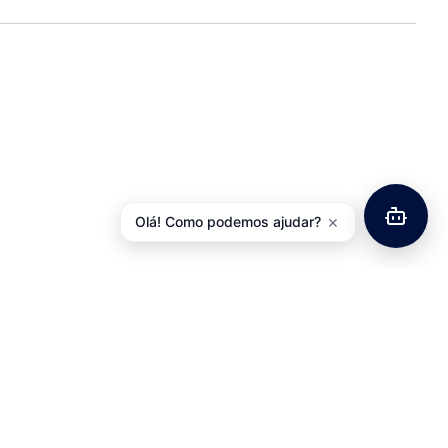
×
Olá! Como podemos ajudar?
Pastilhas Travão
Aperto de Selim
VBRAKES Tektro IOX
Aluminio Kalloy
10,02
€
3,63
€
com IVA
com IVA