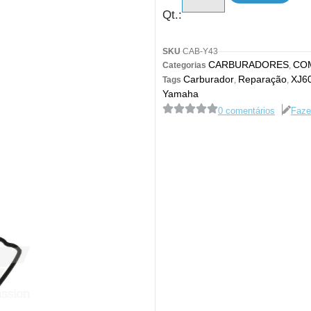
Qt.:
SKU
CAB-Y43
CARBURADORES
CO
Categorias
,
Carburador
Reparação
XJ6
Tags
,
,
Yamaha
0 comentários
Faze