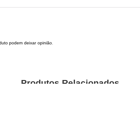
duto podem deixar opinião.
Produtos Relacionados
A 389 Zaire Branco
Camara de ar OZONE
700 x 28/35 AV
0
€
com IVA
3,00
€
com IVA