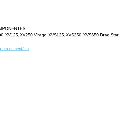
MPONENTES
00
XV125
XV250 Virago
XVS125
XVS250
XVS650 Drag Star
,
,
,
,
,
,
r um comentário