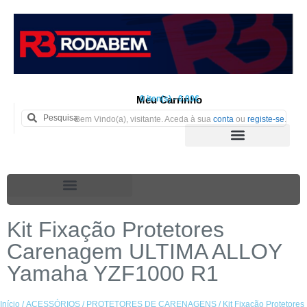
Meu Carrinho
0 iten(s) - 0.00€
Bem Vindo(a), visitante. Aceda à sua
conta
ou
registe-se
.
Kit Fixação Protetores
Carenagem ULTIMA ALLOY
Yamaha YZF1000 R1
Início
/
ACESSÓRIOS
/
PROTETORES DE CARENAGENS
/ Kit Fixação Protetores