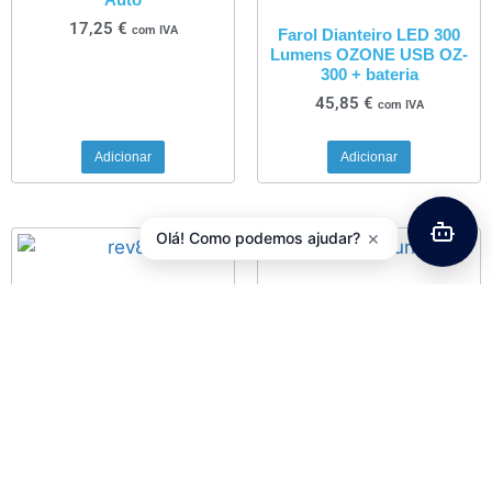
17,25
€
com IVA
Farol Dianteiro LED 300
Lumens OZONE USB OZ-
300 + bateria
45,85
€
com IVA
Adicionar
Adicionar
×
Olá! Como podemos ajudar?
Bomba de Ar Z??FAL REV
Guarda-Lamas
88
POLISPORT Frente
Missouri
4,25
€
com IVA
5,00
€
com IVA
Adicionar
Adicionar