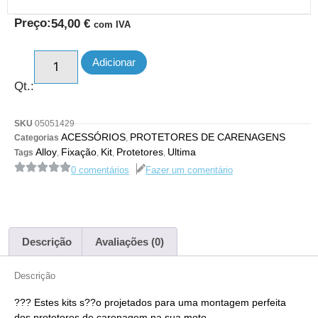
Preço:
54,00
€
com IVA
Adicionar
Qt.:
SKU
05051429
ACESSÓRIOS
PROTETORES DE CARENAGENS
Categorias
,
Alloy
Fixação
Kit
Protetores
Ultima
Tags
,
,
,
,
0 comentários
Fazer um comentário
Descrição
Avaliações (0)
Descrição
??? Estes kits s??o projetados para uma montagem perfeita
dos protetores de carenagem na sua moto.