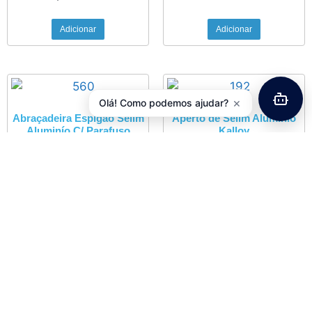
Adicionar
Adicionar
×
Olá! Como podemos ajudar?
Abraçadeira Espigão Selim
Aperto de Selim Aluminio
Aluminío C/ Parafuso
Kalloy
31,8mm
3,63
€
com IVA
4,06
€
com IVA
Adicionar
Ver opções
Jogo Direção VP Integrada
1-1/8″ Preto 44mm