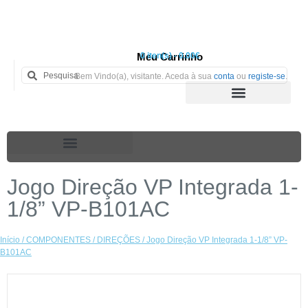
Meu Carrinho
0 iten(s) - 0.00€
Bem Vindo(a), visitante. Aceda à sua
conta
ou
registe-se
.
Jogo Direção VP Integrada 1-
1/8” VP-B101AC
Início
/
COMPONENTES
/
DIREÇÕES
/ Jogo Direção VP Integrada 1-1/8” VP-
B101AC