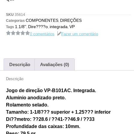
SKU
35614
COMPONENTES
DIREÇÕES
Categorias
,
1.1/8''
Dire????o
integrada
VP
Tags
,
,
,
0 comentários
Fazer um comentário
Descrição
Avaliações (0)
Descrição
Jogo de direção
VP-B101AC
. Integrada.
Aluminio anodizado preto.
Rolamento selado.
Tamanho: 1-1/8??? superior +
1.25??? inferior
Di??metro:
??28.6 / ??41-??46.9 / ??33
Profundidade das caixas: 10mm.
Peso: 79.5 gr