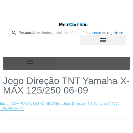
Meu Carrinho
0 iten(s) - 0.00€
Bem Vindo(a), visitante. Aceda à sua
conta
ou
registe-se
.
Jogo Direção TNT Yamaha X-
MAX 125/250 06-09
Início
/
COMPONENTES
/
DIREÇÕES
/ Jogo Direção TNT Yamaha X-MAX
125/250 06-09