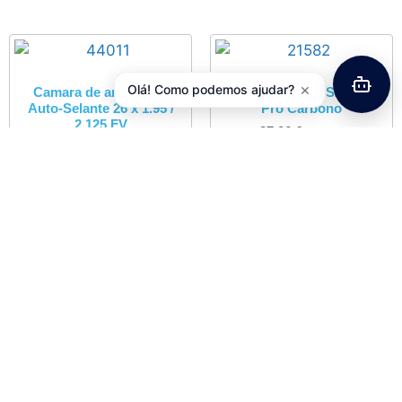
×
Olá! Como podemos ajudar?
Camara de ar OZONE
Tampa Direção FSA 1-1/8″
Auto-Selante 26 x 1.95 /
Pro Carbono
2.125 FV
27,06
€
com IVA
5,00
€
com IVA
Adicionar
Adicionar
Jogo Direção 1″ C/ Rosca
Cromado JD194
5,54
€
com IVA
Adicionar