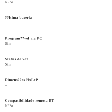
N??o
??ltima bateria
–
Program??vel via PC
Sim
Status de voz
Sim
Dimens??es HxLxP
–
Compatibilidade remota BT
N??o