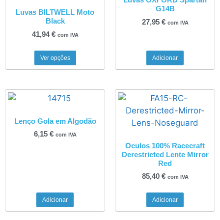
G14B
Luvas BILTWELL Moto
Black
27,95
€
com IVA
41,94
€
com IVA
Ver opções
Adicionar
Lenço Gola em Algodão
6,15
€
com IVA
Oculos 100% Racecraft
Derestricted Lente Mirror
Red
85,40
€
com IVA
Adicionar
Adicionar