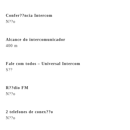
Confer??ncia Intercom
N??o
Alcance do intercomunicador
400 m
Fale com todos – Universal Intercom
S??
R??dio FM
N??o
2 telefones de conex??o
N??o