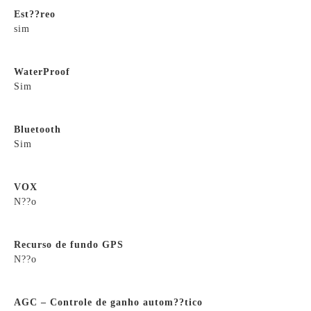
Est??reo
sim
WaterProof
Sim
Bluetooth
Sim
VOX
N??o
Recurso de fundo GPS
N??o
AGC – Controle de ganho autom??tico