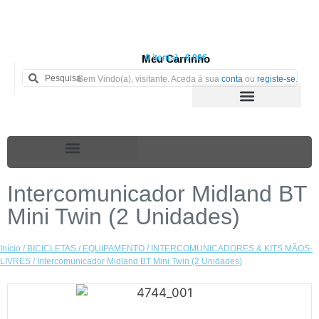
Meu Carrinho
0 iten(s) - 0.00€
Bem Vindo(a), visitante. Aceda à sua
conta
ou
registe-se
.
Intercomunicador Midland BT
Mini Twin (2 Unidades)
Início
/
BICICLETAS
/
EQUIPAMENTO
/
INTERCOMUNICADORES & KITS MÃOS-
LIVRES
/ Intercomunicador Midland BT Mini Twin (2 Unidades)