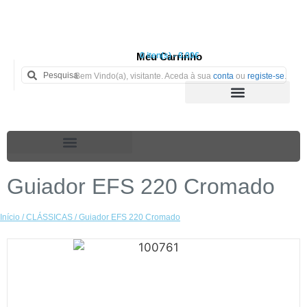
Meu Carrinho
0 iten(s) - 0.00€
Bem Vindo(a), visitante. Aceda à sua
conta
ou
registe-se
.
Guiador EFS 220 Cromado
Início
/
CLÁSSICAS
/ Guiador EFS 220 Cromado