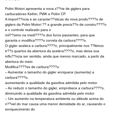
Polini Motori apresenta a nova s??rie de giglers para
carburadores Keihin, PWK e Polini CP.
A import??ncia e as caracter??sticas da nova produ????o de
giglers da Polini Motori ?? a grande precis??o de constru????o
e o controle realizado para o
mil??simo na medi????o dos furos passantes, para que
garanta o modifica????o correta da carbura????o.
O gigler acelera a carbura????o, principalmente nos ??ltimos
tr??s quartos da abertura da acelera????o, mas deixa sua
influ??ncia ser sentida, ainda que menos marcado, a partir da
abertura do meio.
Modifica????es de carbura????o:
– Aumentar o tamanho do gigler enriquece (aumenta) a
carbura????o,
aumentando a qualidade da gasolina admitida pelo motor.
– Ao reduzir o tamanho do gigler, emprobece a carbura????o,
diminuindo a qualidade da gasolina admitida pelo motor.
– Um aumento na temperatura ambiente ou altitude acima do
n??vel do mar causa uma menor densidade do ar, causando o
enriquecimento do