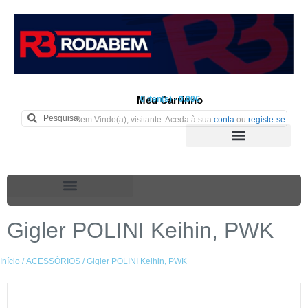
Meu Carrinho
0 iten(s) - 0.00€
Bem Vindo(a), visitante. Aceda à sua
conta
ou
registe-se
.
Gigler POLINI Keihin, PWK
Início
/
ACESSÓRIOS
/ Gigler POLINI Keihin, PWK