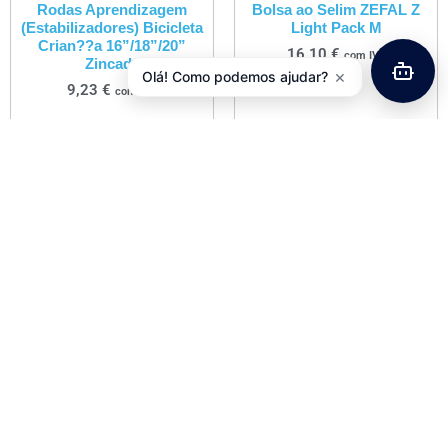
Rodas Aprendizagem
Bolsa ao Selim ZEFAL Z
(Estabilizadores) Bicicleta
Light Pack M
Crian??a 16”/18”/20”
16,10
€
com IVA
Zincada
×
Olá! Como podemos ajudar?
9,23
€
com IVA
Adicionar
Adicionar
Guarda-Lamas
Cadeira Beb??
POLISPORT Frente / Trás
POLISPORT Boodie
(Par) Georgia 28”
Fixa????o ao Quadro
20,00
€
42,90
€
com IVA
com IVA
Adicionar
Adicionar