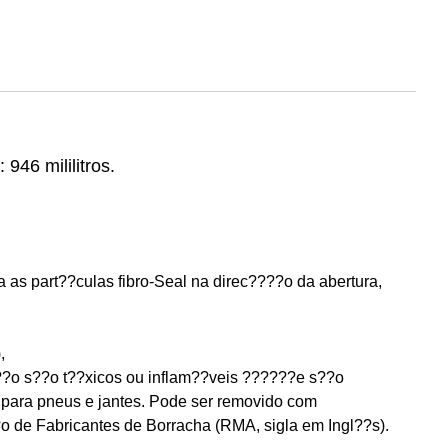
o:
946
mililitros.
 as part??culas fibro-Seal na direc????o da abertura,
,
??o s??o t??xicos ou inflam??veis ??????e s??o
 para pneus e jantes. Pode ser removido com
o de Fabricantes de Borracha (RMA, sigla em Ingl??s).