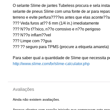
O selante Slime de jantes Tubeless procura e sela ins
selante de pneus Slime com uma fonte de ar para repar
terreno e evite perfura????es antes que elas aconte??
??? Veda furos at?? 6 mm (1/4 in.) imediatamente
??? N??o t??xico, n??o corrosivo e n??o perigoso
??? N??o inflam??vel
??? Limpe com ??gua
??? ?? seguro para TPMS (procure a etiqueta amarela)
Para saber qual a quantidade de Slime que necessita por
http://www.slime.com/br/slime-calculator.php
Avaliações
Ainda não existem avaliações.
Apenas clientes com sessão iniciada que compraram este pro