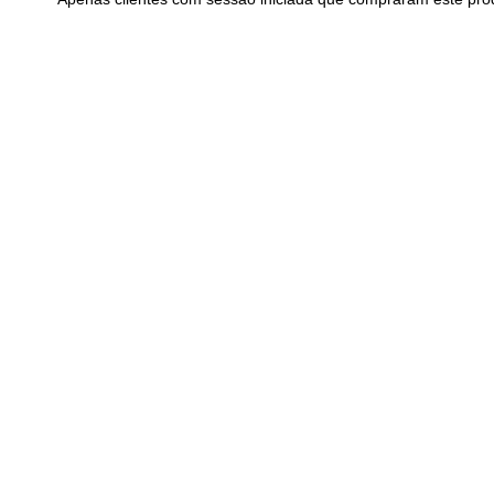
Pneu 130/80 – 17 TL 65T MITAS
E-08
142,45
€
com IVA
Pneu 110/80 – 17
CONTINENTAL C
72,10
€
com I
Adicionar
Adicionar