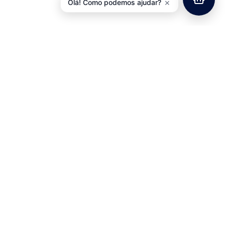
×
Olá! Como podemos ajudar?
ud TUCANO URBANO
lera Fuoco, Piaggio
Pneu 700x23C MICHELIN
Touring, MP3 400 LT,
Dynamic Classic
MP3 500
20,73
€
com IVA
49,90
€
com IVA
Adicionar
Adicionar