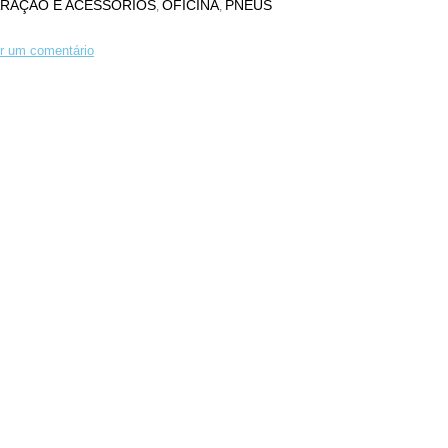
ARAÇÃO E ACESSÓRIOS
OFICINA
PNEUS
,
,
r um comentário