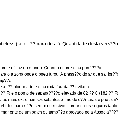
Tubeless (sem c??mara de ar). Quantidade desta vers??
eguro e eficaz no mundo. Quando ocorre uma pun????o,
ra o a zona onde o pneu furou. A press??o do ar que sai for??a
amp??o
 ar ?? bloqueado e uma roda furada ?? evitada.
?? F) e o ponto de separa????o elevada de 82 ?? C (182 ?? F)
ras mais extremas. Os selantes Slime de c??maras e pneus n
ebidos para n??o serem corrosivos, tornando-os seguros tanto
 permanente de um patch ou tamp??o aprovado pela Associa????