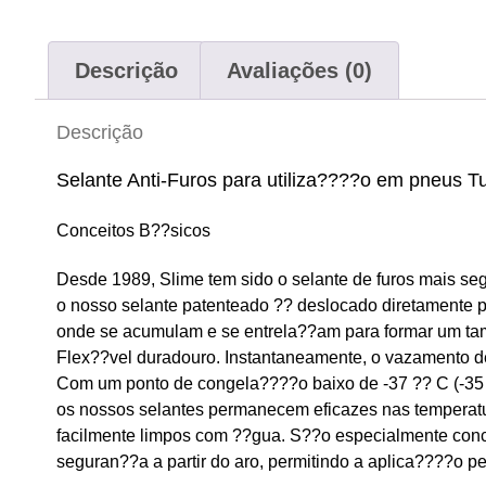
Descrição
Avaliações (0)
Descrição
Selante Anti-Furos para utiliza????o em pneus 
Conceitos B??sicos
Desde 1989, Slime tem sido o selante de furos mais s
o nosso selante patenteado ?? deslocado diretamente pa
onde se acumulam e se entrela??am para formar um t
Flex??vel duradouro. Instantaneamente, o vazamento de
Com um ponto de congela????o baixo de -37 ?? C (-35 
os nossos selantes permanecem eficazes nas temperatu
facilmente limpos com ??gua. S??o especialmente conc
seguran??a a partir do aro, permitindo a aplica????o