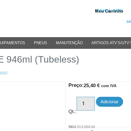
Meu Carrinho
0 iten(s) - 0.00€
Iní
UIPAMENTOS
PNEUS
MANUTENÇÃO
ARTIGOS ATV’S/UTV’
E 946ml (Tubeless)
less)
Preço:
25,40
€
com IVA
Adicionar
Qt.:
SKU
013.004.04