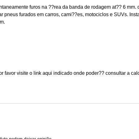
tantaneamente furos na ??rea da banda de rodagem at?? 6 mm. 
ar pneus furados em carros, cami??es, motociclos e SUVs. Inst
am.
 favor visite o link aqui indicado onde poder?? consultar a ca
duto podem deixar opinião.