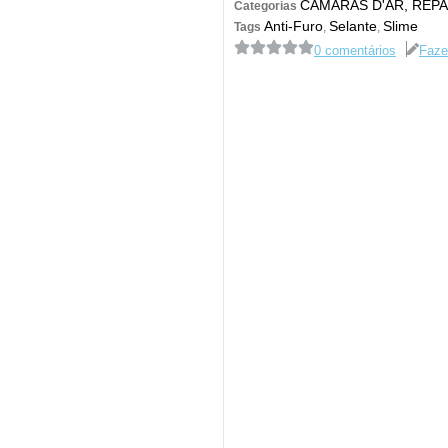
CÂMARAS D'AR, REP
Categorias
Anti-Furo
Selante
Slime
Tags
,
,
0 comentários
Faze