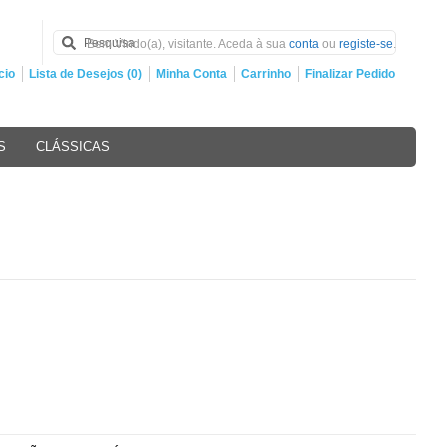
Bem Vindo(a), visitante. Aceda à sua
conta
ou
registe-se
.
cio
Lista de Desejos (0)
Minha Conta
Carrinho
Finalizar Pedido
S
CLÁSSICAS