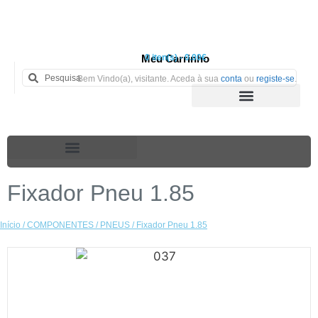
Meu Carrinho
0 iten(s) - 0.00€
Bem Vindo(a), visitante. Aceda à sua
conta
ou
registe-se
.
Fixador Pneu 1.85
Início
/
COMPONENTES
/
PNEUS
/ Fixador Pneu 1.85