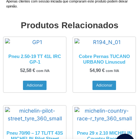
Apenas clientes com sessão iniciada que compraram este produto podem deixar
opinião.
Produtos Relacionados
Pneu 2.50-19 TT 41L IRC
Cobre Pernas TUCANO
GP-1
URBANO Linuscud
52,58
€
54,90
€
com IVA
com IVA
Adicionar
Adicionar
Pneu 70/90 – 17 TL/TT 43S
Pneu 29 x 2.10 MICHELIN
MICHELIN Pilot Street
Country Race’R