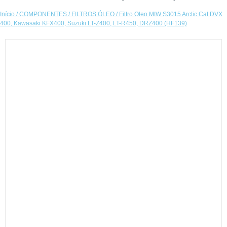
Início
/
COMPONENTES
/
FILTROS ÓLEO
/ Filtro Oleo MIW S3015 Arctic Cat DVX
400, Kawasaki KFX400, Suzuki LT-Z400, LT-R450, DRZ400 (HF139)