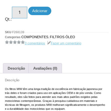
Adicionar
Qt.:
SKU
F268139
COMPONENTES
FILTROS ÓLEO
Categorias
,
0 comentários
Fazer um comentário
Descrição
Avaliações (0)
Descrição
Os filtros MIW têm uma longa tradição de excelência em fabricação japonesa por
trás deles e foram criados para uso em aplicações OEM e de pós-venda. Como
resultado, eles são feitos para atender aos mais altos padrões exigidos pelas
motocicletas contemporâneas. Graças à pesquisa cuidadosa em materiais e
técnicas de filtragem, os produtos MIW melhoram significativamente o desempenho
e a durabilidade das motocicletas que os equipam.