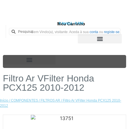
Meu Carrinho
0 iten(s) - 0.00€
Bem Vindo(a), visitante. Aceda à sua
conta
ou
registe-se
.
Filtro Ar VFilter Honda
PCX125 2010-2012
Início
/
COMPONENTES
/
FILTROS AR
/ Filtro Ar VFilter Honda PCX125 2010-
2012