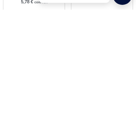
5,78
€
com IVA
Ver opções
Adicionar
Jogo Direção 1-1/8″ C/
Rosca Preto JD173
5,54
€
com IVA
Adicionar
Informações
Informações de Envios e Formas de Pagamento
Quem Somos
Política de Privacidade
Termos e Condições