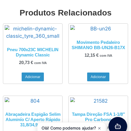
Produtos Relacionados
Movimento Pedaleiro
SHIMANO BB-UN26-B17X
Pneu 700x23C MICHELIN
Dynamic Classic
12,15
€
com IVA
20,73
€
com IVA
Adicionar
Adicionar
Abraçadeira Espigão Selim
Tampa Direção FSA 1-1/8″
Aluminío C/ Aperto Rápido
Pro Carbono
31,8/34,9mm
×
27,06
€
Olá! Como podemos ajudar?
com IVA