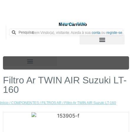
Meu Carrinho
0 iten(s) - 0.00€
Bem Vindo(a), visitante. Aceda à sua
conta
ou
registe-se
.
Filtro Ar TWIN AIR Suzuki LT-
160
Início
/
COMPONENTES
/
FILTROS AR
/ Filtro Ar TWIN AIR Suzuki LT-160