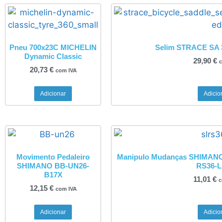
Pneu 700x23C MICHELIN
Selim STRACE SA 
Dynamic Classic
29,90
€
c
20,73
€
com IVA
Adicionar
Adicio
Movimento Pedaleiro
Manipulo Mudanças SHIMANO 
SHIMANO BB-UN26-
RS36-
B17X
11,01
€
c
12,15
€
com IVA
Adicionar
Adicio