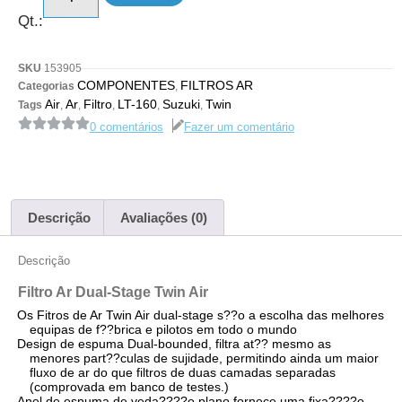
Qt.:
SKU
153905
COMPONENTES
FILTROS AR
Categorias
,
Air
Ar
Filtro
LT-160
Suzuki
Twin
Tags
,
,
,
,
,
0 comentários
Fazer um comentário
Descrição
Avaliações (0)
Descrição
Filtro Ar Dual-Stage Twin Air
Os Fitros de Ar Twin Air dual-stage s??o a escolha das melhores
equipas de f??brica e pilotos em todo o mundo
Design de espuma Dual-bounded, filtra at?? mesmo as
menores part??culas de sujidade, permitindo ainda um maior
fluxo de ar do que filtros de duas camadas separadas
(comprovada em banco de testes.)
Anel de espuma de veda????o plano fornece uma fixa????o