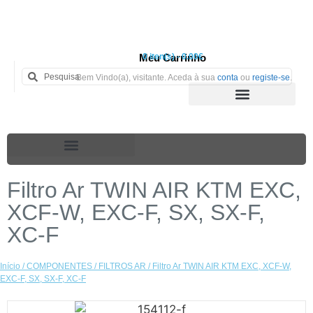
Meu Carrinho
0 iten(s) - 0.00€
Bem Vindo(a), visitante. Aceda à sua
conta
ou
registe-se
.
Filtro Ar TWIN AIR KTM EXC,
XCF-W, EXC-F, SX, SX-F,
XC-F
Início
/
COMPONENTES
/
FILTROS AR
/ Filtro Ar TWIN AIR KTM EXC, XCF-W,
EXC-F, SX, SX-F, XC-F