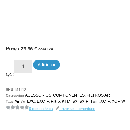
Preço:
23,36
€
com IVA
Adicionar
Qt.:
SKU
154112
ACESSÓRIOS
COMPONENTES
FILTROS AR
Categorias
,
,
Air
Ar
EXC
EXC-F
Filtro
KTM
SX
SX-F
Twin
XC-F
XCF-W
Tags
,
,
,
,
,
,
,
,
,
,
0 comentários
Fazer um comentário