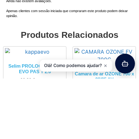
Ainda não existem avaliações.
Apenas clientes com sessão iniciada que compraram este produto podem deixar
opinião.
Produtos Relacionados
×
Olá! Como podemos ajudar?
Selim PROLOGO Kappa
EVO PAS T 2.0
Camara de ar OZONE 700 x
28/35 AV
66,20
€
com IVA
3,00
€
com IVA
Adicionar
Adicionar