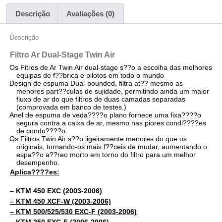
Descrição
Avaliações (0)
Descrição
Filtro Ar Dual-Stage Twin Air
Os Fitros de Ar Twin Air dual-stage s??o a escolha das melhores
equipas de f??brica e pilotos em todo o mundo
Design de espuma Dual-bounded, filtra at?? mesmo as
menores part??culas de sujidade, permitindo ainda um maior
fluxo de ar do que filtros de duas camadas separadas
(comprovada em banco de testes.)
Anel de espuma de veda????o plano fornece uma fixa????o
segura contra a caixa de ar, mesmo nas piores condi????es
de condu????o
Os Filtros Twin Air s??o ligeiramente menores do que os
originais, tornando-os mais f??ceis de mudar, aumentando o
espa??o a??reo morto em torno do filtro para um melhor
desempenho.
Aplica????es:
– KTM 450 EXC (2003-2006)
– KTM 450 XCF-W (2003-2006)
– KTM 500/525/530 EXC-F (2003-2006)
– KTM 250 EXC-F (2006-2006)