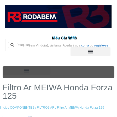
Meu Carrinho
0 iten(s) - 0.00€
Bem Vindo(a), visitante. Aceda à sua
conta
ou
registe-se
.
Filtro Ar MEIWA Honda Forza
125
Início
/
COMPONENTES
/
FILTROS AR
/ Filtro Ar MEIWA Honda Forza 125