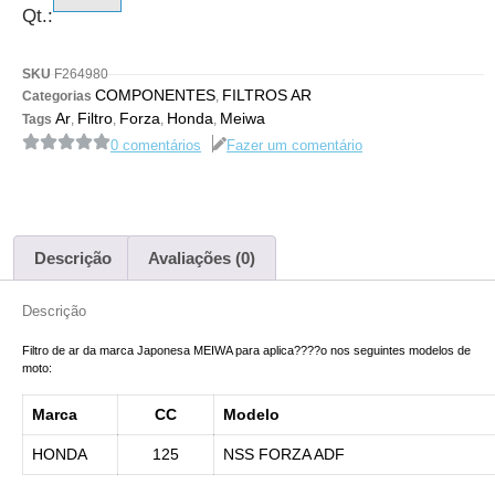
Qt.:
SKU
F264980
COMPONENTES
FILTROS AR
Categorias
,
Ar
Filtro
Forza
Honda
Meiwa
Tags
,
,
,
,
0 comentários
Fazer um comentário
Descrição
Avaliações (0)
Descrição
Filtro de ar da marca Japonesa MEIWA para aplica????o nos seguintes modelos de
moto:
Marca
CC
Modelo
HONDA
125
NSS FORZA ADF