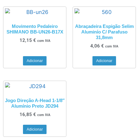
Movimento Pedaleiro
Abraçadeira Espigão Selim
SHIMANO BB-UN26-B17X
Aluminío C/ Parafuso
31,8mm
12,15
€
com IVA
4,06
€
com IVA
Adicionar
Adicionar
Jogo Direção A-Head 1-1/8″
Alumínio Preto JD294
16,85
€
com IVA
Adicionar