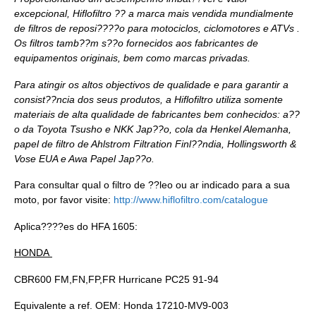
excepcional, Hiflofiltro ?? a marca mais vendida mundialmente
de filtros de reposi????o para motociclos, ciclomotores e ATVs .
Os filtros tamb??m s??o fornecidos aos fabricantes de
equipamentos originais, bem como marcas privadas.
Para atingir os altos objectivos de qualidade e para garantir a
consist??ncia dos seus produtos, a Hiflofiltro utiliza somente
materiais de alta qualidade de fabricantes bem conhecidos: a??
o da Toyota Tsusho e NKK Jap??o, cola da Henkel Alemanha,
papel de filtro de Ahlstrom Filtration Finl??ndia, Hollingsworth &
Vose EUA e Awa Papel Jap??o.
Para consultar qual o filtro de ??leo ou ar indicado para a sua
moto, por favor visite:
http://www.hiflofiltro.com/catalogue
Aplica????es do HFA 1605:
HONDA
CBR600 FM,FN,FP,FR Hurricane PC25 91-94
Equivalente a ref. OEM:
Honda 17210-MV9-003