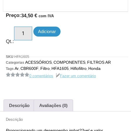
Preço:
34,50
€
com IVA
Adicionar
Qt.:
SKU
HFA1605
ACESSÓRIOS
COMPONENTES
FILTROS AR
Categorias
,
,
Ar
CBR600F
Filtro
HFA1605
Hiflofiltro
Honda
Tags
,
,
,
,
,
0 comentários
Fazer um comentário
Descrição
Avaliações (0)
Descrição
Proporcionando um desempenho imbat??vel e valor