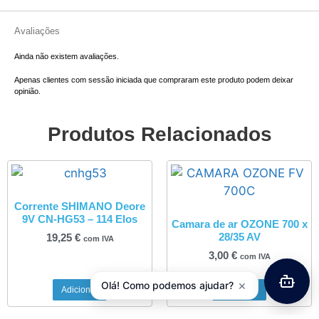
Avaliações
Ainda não existem avaliações.
Apenas clientes com sessão iniciada que compraram este produto podem deixar
opinião.
Produtos Relacionados
Corrente SHIMANO Deore
9V CN-HG53 – 114 Elos
Camara de ar OZONE 700 x
28/35 AV
19,25
€
com IVA
3,00
€
com IVA
×
Olá! Como podemos ajudar?
Adicionar
Adicionar