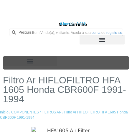
Meu Carrinho
0 iten(s) - 0.00€
Bem Vindo(a), visitante. Aceda à sua
conta
ou
registe-se
.
Filtro Ar HIFLOFILTRO HFA
1605 Honda CBR600F 1991-
1994
Início
/
COMPONENTES
/
FILTROS AR
/ Filtro Ar HIFLOFILTRO HFA 1605 Honda
CBR600F 1991-1994