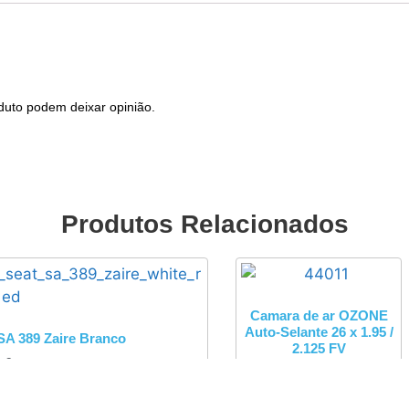
duto podem deixar opinião.
Produtos Relacionados
Camara de ar OZONE
Auto-Selante 26 x 1.95 /
A 389 Zaire Branco
2.125 FV
0
€
com IVA
5,00
€
com IVA