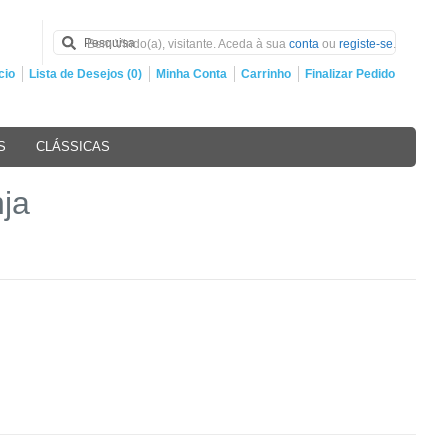
Bem Vindo(a), visitante. Aceda à sua
conta
ou
registe-se
.
cio
Lista de Desejos (0)
Minha Conta
Carrinho
Finalizar Pedido
S
CLÁSSICAS
ja