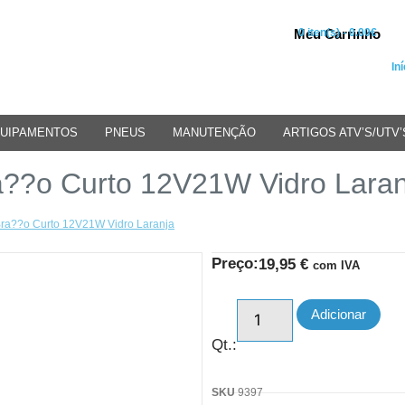
Meu Carrinho
0 iten(s) - 0.00€
Iní
UIPAMENTOS
PNEUS
MANUTENÇÃO
ARTIGOS ATV’S/UTV’
ra??o Curto 12V21W Vidro Laran
 Bra??o Curto 12V21W Vidro Laranja
Preço:
19,95
€
com IVA
Adicionar
Qt.:
SKU
9397