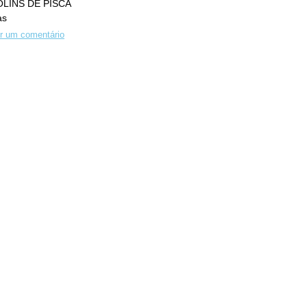
LINS DE PISCA
as
r um comentário