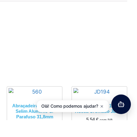
×
Abraçadeira Espigão
Jogo Direção 1″ C/
Olá! Como podemos ajudar?
Selim Aluminío C/
Rosca Cromado JD194
Parafuso 31,8mm
5,54
€
com IVA
4,06
€
com IVA