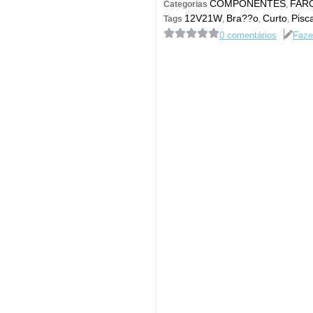
COMPONENTES
FARO
Categorias
,
12V21W
Bra??o
Curto
Pisc
Tags
,
,
,
0 comentários
Faze