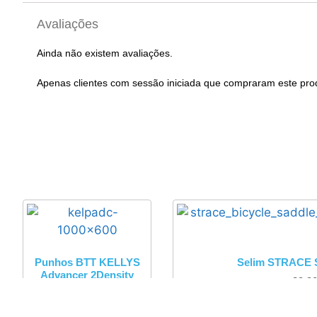
Avaliações
Ainda não existem avaliações.
Apenas clientes com sessão iniciada que compraram este pro
Punhos BTT KELLYS
Selim STRACE S
Advancer 2Density
29,9
7,50
€
com IVA