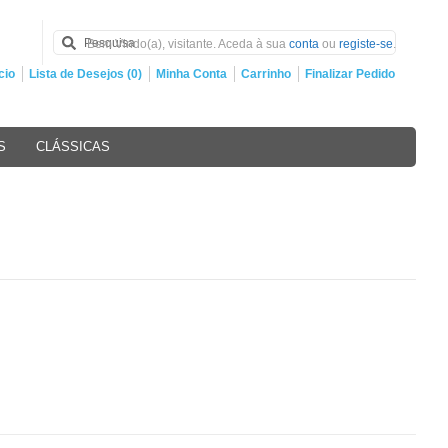
Bem Vindo(a), visitante. Aceda à sua
conta
ou
registe-se
.
cio
Lista de Desejos (0)
Minha Conta
Carrinho
Finalizar Pedido
S
CLÁSSICAS