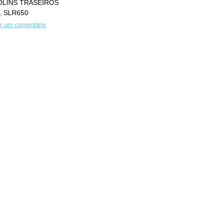
OLINS TRASEIROS
a
SLR650
,
r um comentário