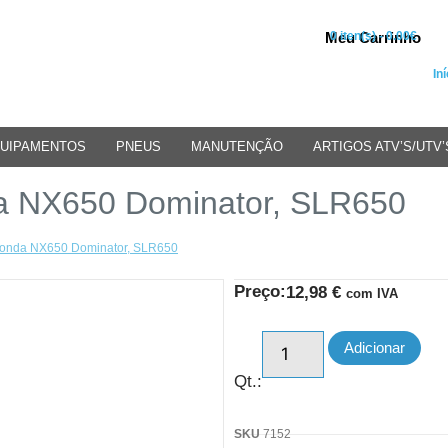
Meu Carrinho
0 iten(s) - 0.00€
Iní
UIPAMENTOS
PNEUS
MANUTENÇÃO
ARTIGOS ATV’S/UTV’
da NX650 Dominator, SLR650
 Honda NX650 Dominator, SLR650
Preço:
12,98
€
com IVA
Adicionar
Qt.:
SKU
7152