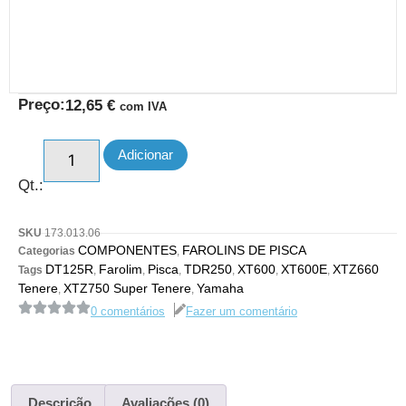
Preço:
12,65
€
com IVA
Adicionar
Qt.:
SKU
173.013.06
COMPONENTES
FAROLINS DE PISCA
Categorias
,
DT125R
Farolim
Pisca
TDR250
XT600
XT600E
XTZ660
Tags
,
,
,
,
,
,
Tenere
XTZ750 Super Tenere
Yamaha
,
,
0 comentários
Fazer um comentário
Descrição
Avaliações (0)