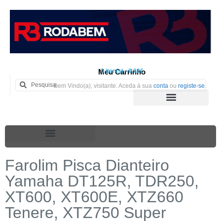
Meu Carrinho
0 iten(s) - 0.00€
Bem Vindo(a), visitante. Aceda à sua
conta
ou
registe-se
.
Farolim Pisca Dianteiro
Yamaha DT125R, TDR250,
XT600, XT600E, XTZ660
Tenere, XTZ750 Super