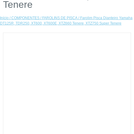
Tenere
Início
/
COMPONENTES
/
FAROLINS DE PISCA
/ Farolim Pisca Dianteiro Yamaha
DT125R, TDR250, XT600, XT600E, XTZ660 Tenere, XTZ750 Super Tenere