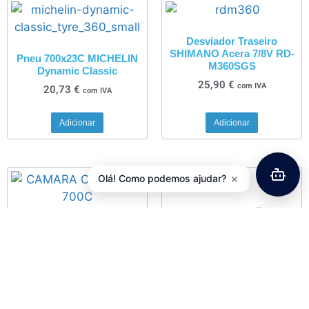
Desviador Traseiro
SHIMANO Acera 7/8V RD-
Pneu 700x23C MICHELIN
M360SGS
Dynamic Classic
25,90
€
com IVA
20,73
€
com IVA
Adicionar
Adicionar
×
Olá! Como podemos ajudar?
Abraçadeira Espigão Selim
Aluminío C/ Aperto Rápido
Camara de ar OZONE 700 x
31,8/34,9mm
28/35 AV
5,78
€
com IVA
3,00
€
com IVA
Adicionar
Ver opções