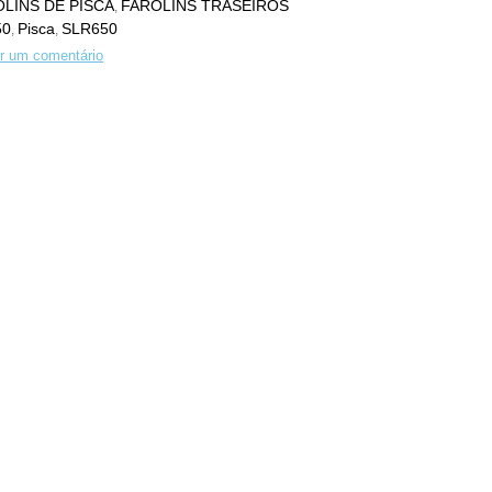
LINS DE PISCA
FAROLINS TRASEIROS
,
50
Pisca
SLR650
,
,
r um comentário