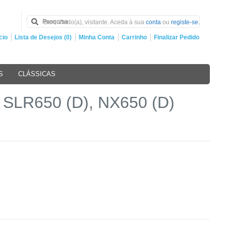
Bem Vindo(a), visitante. Aceda à sua
conta
ou
registe-se
.
cio
Lista de Desejos (0)
Minha Conta
Carrinho
Finalizar Pedido
S
CLÁSSICAS
, SLR650 (D), NX650 (D)