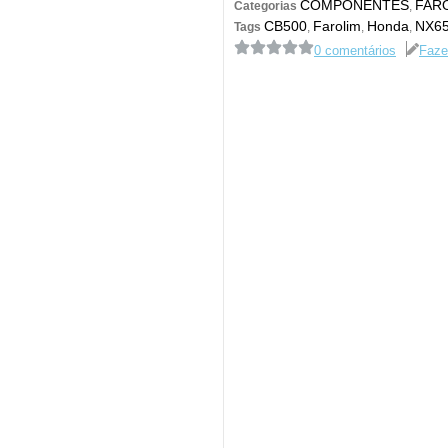
COMPONENTES
FARO
Categorias
,
CB500
Farolim
Honda
NX6
Tags
,
,
,
0 comentários
Faze