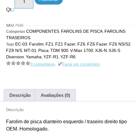
Qt.:
SKU
7540
COMPONENTES
FAROLINS DE PISCA
FAROLINS
Categorias
,
,
TRASEIROS
EC-03
Farolim
FZ1
FZ1 Fazer
FZ6
FZ6 Fazer
FZ6 NS/S2
Tags
,
,
,
,
,
,
,
FZ8 N/S
MT-01
Pisca
TDM 900
V-Max 1700
XJ6-N
XJ6-S
,
,
,
,
,
,
Diversion
Yamaha
YZF-R1
YZF-R6
,
,
,
0 comentários
Fazer um comentário
Descrição
Avaliações (0)
Descrição
Farolim de pisca dianteiro esquerdo / traseiro direito tipo
OEM. Homologado.