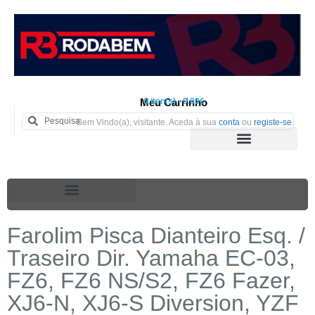
Meu Carrinho
0 iten(s) - 0.00€
Bem Vindo(a), visitante. Aceda à sua
conta
ou
registe-se
.
Farolim Pisca Dianteiro Esq. /
Traseiro Dir. Yamaha EC-03,
FZ6, FZ6 NS/S2, FZ6 Fazer,
XJ6-N, XJ6-S Diversion, YZF