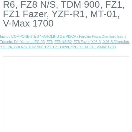
R6, FZ8 N/S, TDM 900, FZ1,
FZ1 Fazer, YZF-R1, MT-01,
V-Max 1700
Início
/
COMPONENTES
/
FAROLINS DE PISCA
/ Farolim Pisca Dianteiro Esq. /
Traseiro Dir. Yamaha EC-03, FZ6, FZ6 NS/S2, FZ6 Fazer, XJ6-N, XJ6-S Diversion,
YZF R6, FZ8 N/S, TDM 900, FZ1, FZ1 Fazer, YZF-R1, MT-01, V-Max 1700