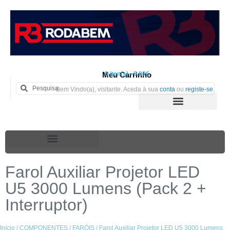
Meu Carrinho
0 iten(s) - 0.00€
Bem Vindo(a), visitante. Aceda à sua
conta
ou
registe-se
.
Farol Auxiliar Projetor LED
U5 3000 Lumens (Pack 2 +
Interruptor)
Início
/
COMPONENTES
/
FARÓIS
/ Farol Auxiliar Projetor LED U5 3000 Lumens