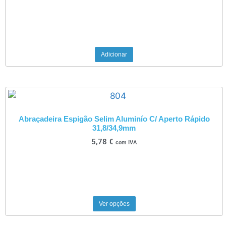
Adicionar
Abraçadeira Espigão Selim Aluminío C/ Aperto Rápido
31,8/34,9mm
5,78
€
com IVA
Ver opções