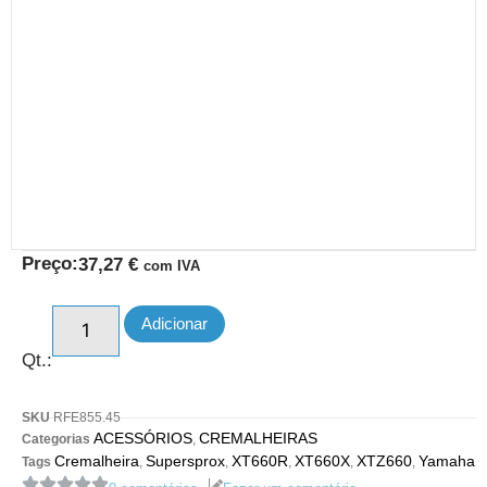
Preço:
37,27
€
com IVA
Adicionar
Qt.:
SKU
RFE855.45
ACESSÓRIOS
CREMALHEIRAS
Categorias
,
Cremalheira
Supersprox
XT660R
XT660X
XTZ660
Yamaha
Tags
,
,
,
,
,