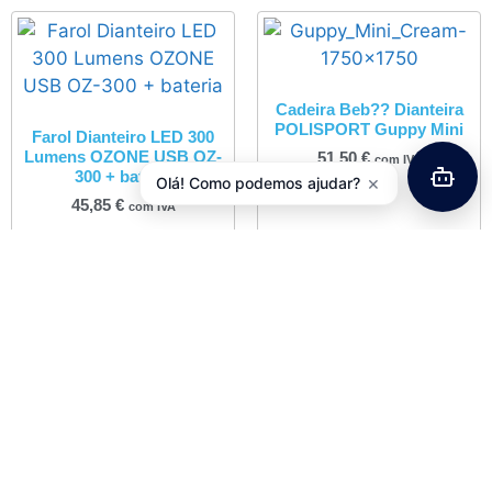
Cadeira Beb?? Dianteira
POLISPORT Guppy Mini
Farol Dianteiro LED 300
Lumens OZONE USB OZ-
51,50
€
com IVA
300 + bateria
×
Olá! Como podemos ajudar?
45,85
€
com IVA
Adicionar
Adicionar
Travessas Mistas MTB /
Estrada Wellgo RC8
26,00
€
com IVA
Farol Dianteiro LED 1200
Lumens CREE XML-T60 +