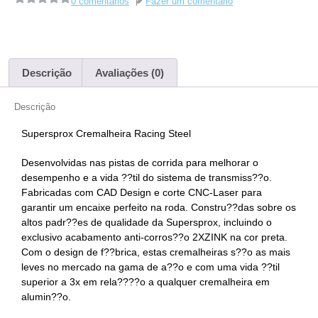
0 comentários
Fazer um comentário
Descrição
Avaliações (0)
Descrição
Supersprox Cremalheira Racing Steel
Desenvolvidas nas pistas de corrida para melhorar o
desempenho e a vida ??til do sistema de transmiss??o.
Fabricadas com CAD Design e corte CNC-Laser para
garantir um encaixe perfeito na roda. Constru??das sobre os
altos padr??es de qualidade da Supersprox, incluindo o
exclusivo acabamento anti-corros??o 2XZINK na cor preta.
Com o design de f??brica, estas cremalheiras s??o as mais
leves no mercado na gama de a??o e com uma vida ??til
superior a 3x em rela????o a qualquer cremalheira em
alumin??o.