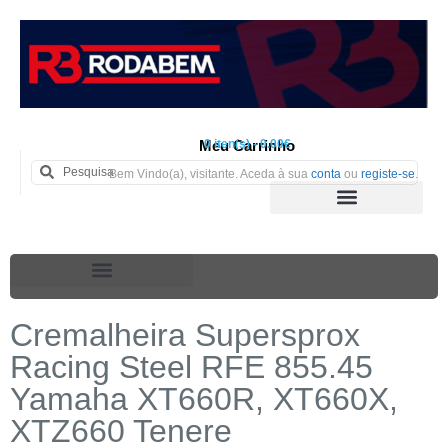
Meu Carrinho
0 iten(s) - 0.00€
Bem Vindo(a), visitante. Aceda à sua
conta
ou
registe-se
.
Cremalheira Supersprox
Racing Steel RFE 855.45
Yamaha XT660R, XT660X,
XTZ660 Tenere