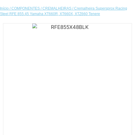
Início
/
COMPONENTES
/
CREMALHEIRAS
/ Cremalheira Supersprox Racing
Steel RFE 855.45 Yamaha XT660R, XT660X, XTZ660 Tenere