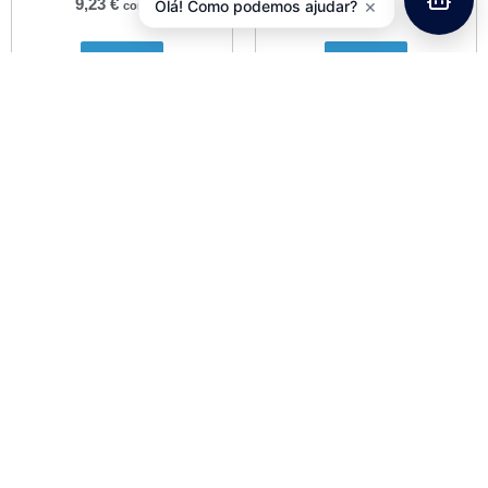
×
9,23
€
Olá! Como podemos ajudar?
com IVA
Adicionar
Adicionar
Protectores Quadro Z??
Travessas Mistas MTB /
FAL Skin Armor – M
Estrada Wellgo RC8
13,00
€
26,00
€
com IVA
com IVA
Adicionar
Adicionar
Travessas Sapatos Estrada
VP BLK-01
11,90
€
com IVA