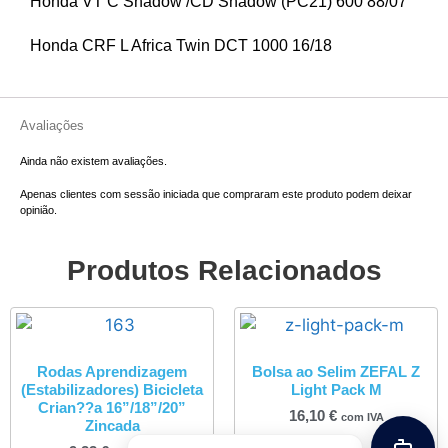
Honda VT C Shadow /CD Shadow (PC21) 600 88/07
Honda CRF L Africa Twin DCT 1000 16/18
Avaliações
Ainda não existem avaliações.
Apenas clientes com sessão iniciada que compraram este produto podem deixar
opinião.
Produtos Relacionados
Rodas Aprendizagem
Bolsa ao Selim ZEFAL Z
(Estabilizadores) Bicicleta
Light Pack M
Crian??a 16”/18”/20”
16,10
€
com IVA
Zincada