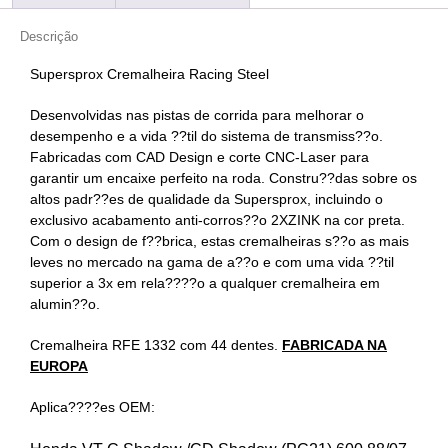
Descrição
Supersprox Cremalheira Racing Steel
Desenvolvidas nas pistas de corrida para melhorar o
desempenho e a vida ??til do sistema de transmiss??o.
Fabricadas com CAD Design e corte CNC-Laser para
garantir um encaixe perfeito na roda. Constru??das sobre os
altos padr??es de qualidade da Supersprox, incluindo o
exclusivo acabamento anti-corros??o 2XZINK na cor preta.
Com o design de f??brica, estas cremalheiras s??o as mais
leves no mercado na gama de a??o e com uma vida ??til
superior a 3x em rela????o a qualquer cremalheira em
alumin??o.
Cremalheira RFE 1332 com 44 dentes.
FABRICADA NA
EUROPA
Aplica????es OEM: