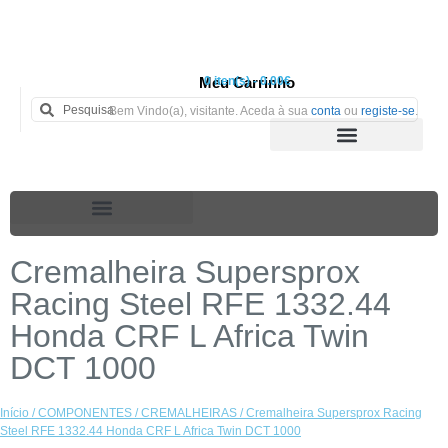
Meu Carrinho
0 iten(s) - 0.00€
Bem Vindo(a), visitante. Aceda à sua
conta
ou
registe-se
.
Cremalheira Supersprox
Racing Steel RFE 1332.44
Honda CRF L Africa Twin
DCT 1000
Início
/
COMPONENTES
/
CREMALHEIRAS
/ Cremalheira Supersprox Racing
Steel RFE 1332.44 Honda CRF L Africa Twin DCT 1000