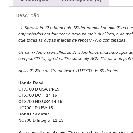
Descrição
JT Sprockets ?? o fabricante l??der mundial de pinh??es e 
empenhados em fornecer o produto mais dur??vel, e de mel
que todas as outras marcas de reposi????o combinadas.
Os pinh??es e cremalheiras JT s??o feitos utilizando apena
competi????o, liga de a??o chromoly SCM415 para os pinh??
Aplica????es da Cremalheira JTR1303 de 39 dentes:
Honda Road
CTX700 D USA 14-15
CTX700 DCT 14-15
CTX700 ND USA 14-15
NC700 JD USA 15
Honda Scooter
NC700 D Integra 12-13
Para consultar qual o pinh??o / cremalheira / corrente indica