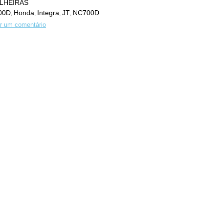
LHEIRAS
00D
Honda
Integra
JT
NC700D
,
,
,
,
r um comentário