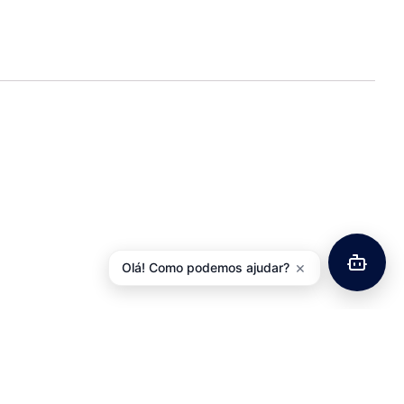
×
Olá! Como podemos ajudar?
ores Quadro Z??FAL
Travessas Sapatos Estrada VP