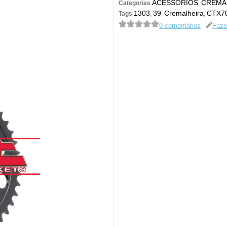
ACESSÓRIOS
CREMA
Categorias
,
1303
39
Cremalheira
CTX7
Tags
,
,
,
0 comentários
Faze