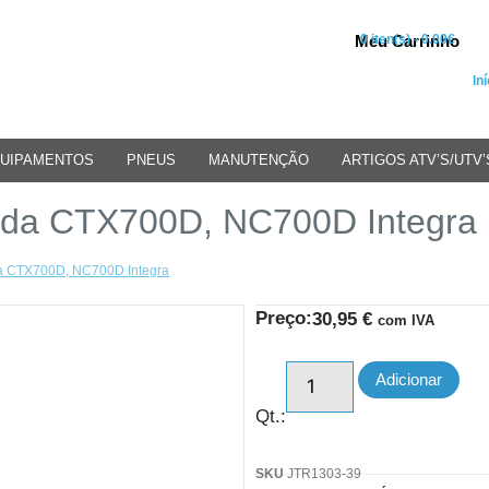
Meu Carrinho
0 iten(s) - 0.00€
Iní
UIPAMENTOS
PNEUS
MANUTENÇÃO
ARTIGOS ATV’S/UTV’
nda CTX700D, NC700D Integra
da CTX700D, NC700D Integra
Preço:
30,95
€
com IVA
Adicionar
Qt.:
SKU
JTR1303-39