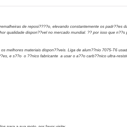
cremalheiras de reposi????o, elevando constantemente os padr??es da
hor qualidade dispon??vel no mercado mundial. ?? por isso que n??s
s os melhores materiais dispon??veis. Liga de alum??nio 7075-T6 usad
es, e s??o o ??nico fabricante a usar o a??o carb??nico ultra-resist
dos para a sua moto, por favor visite: