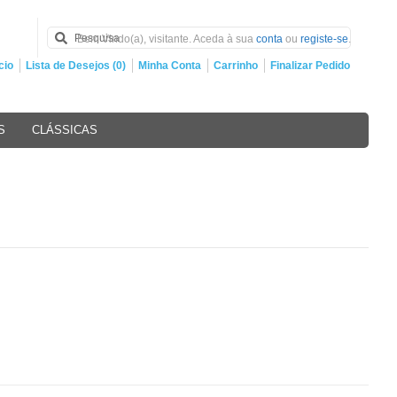
Bem Vindo(a), visitante. Aceda à sua
conta
ou
registe-se
.
cio
Lista de Desejos (0)
Minha Conta
Carrinho
Finalizar Pedido
S
CLÁSSICAS