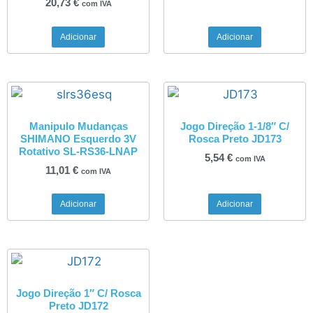
20,73
€
com IVA
Adicionar
Adicionar
Manipulo Mudanças
Jogo Direção 1-1/8″ C/
SHIMANO Esquerdo 3V
Rosca Preto JD173
Rotativo SL-RS36-LNAP
5,54
€
com IVA
11,01
€
com IVA
Adicionar
Adicionar
Jogo Direção 1″ C/ Rosca
Preto JD172