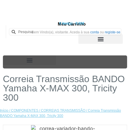
Meu Carrinho
0 iten(s) - 0.00€
Bem Vindo(a), visitante. Aceda à sua
conta
ou
registe-se
.
Correia Transmissão BANDO
Yamaha X-MAX 300, Tricity
300
Início
/
COMPONENTES
/
CORREIAS TRANSMISSÃO
/ Correia Transmissão
BANDO Yamaha X-MAX 300, Tricity 300