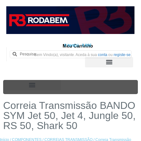
Meu Carrinho
0 iten(s) - 0.00€
Bem Vindo(a), visitante. Aceda à sua
conta
ou
registe-se
.
Correia Transmissão BANDO
SYM Jet 50, Jet 4, Jungle 50,
RS 50, Shark 50
Início
/
COMPONENTES
/
CORREIAS TRANSMISSÃO
/ Correia Transmissão