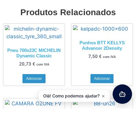
Produtos Relacionados
Punhos BTT KELLYS
Advancer 2Density
Pneu 700x23C MICHELIN
Dynamic Classic
7,50
€
com IVA
20,73
€
com IVA
Adicionar
Adicionar
×
Olá! Como podemos ajudar?
Movimento Pedaleiro
SHIMANO BB-UN26-B22B
Camara de ar OZONE 700 x
28/35 AV
12,95
€
com IVA