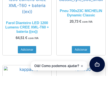
Pneu 700x23C MICHELIN
Dynamic Classic
20,73
€
com IVA
Farol Dianteiro LED 1200
Lumens CREE XML-T60 +
bateria ((ex))
64,51
€
com IVA
Adicionar
Adicionar
×
Olá! Como podemos ajudar?
Selim PROLOGO Kappa
Desviador Traseiro
EVO PAS T 2.0
SHIMANO Acera 7/8V RD-
M360SGS
66,20
€
com IVA
25,90
€
com IVA
Adicionar
Adicionar