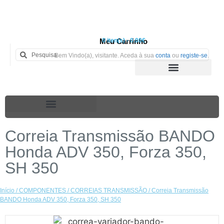
Meu Carrinho
0 iten(s) - 0.00€
Bem Vindo(a), visitante. Aceda à sua
conta
ou
registe-se
.
Correia Transmissão BANDO
Honda ADV 350, Forza 350,
SH 350
Início
/
COMPONENTES
/
CORREIAS TRANSMISSÃO
/ Correia Transmissão
BANDO Honda ADV 350, Forza 350, SH 350