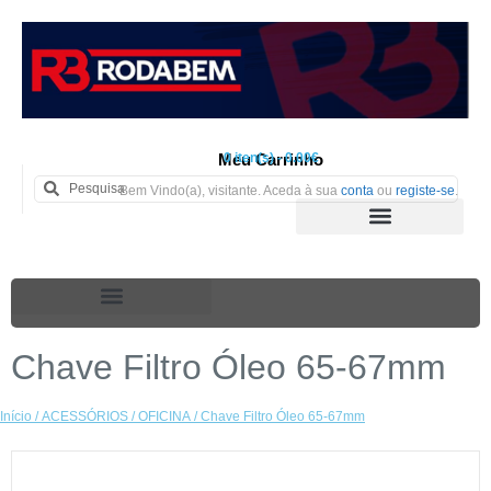
Meu Carrinho
0 iten(s) - 0.00€
Bem Vindo(a), visitante. Aceda à sua
conta
ou
registe-se
.
Chave Filtro Óleo 65-67mm
Início
/
ACESSÓRIOS
/
OFICINA
/ Chave Filtro Óleo 65-67mm