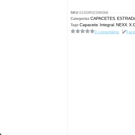
SKU
01XGR02296068
CAPACETES
ESTRAD
Categorias
,
Capacete
Integral
NEXX
X.
Tags
,
,
,
0 comentários
Faze