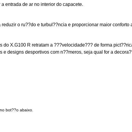
a entrada de ar no interior do capacete.
eduzir o ru??do e turbul??ncia e proporcionar maior conforto ao
os do X.G100 R retratam a ???velocidade??? de forma pict??ric
ias e designs desportivos com n??meros, seja qual for a decor
 no bot??o abaixo.