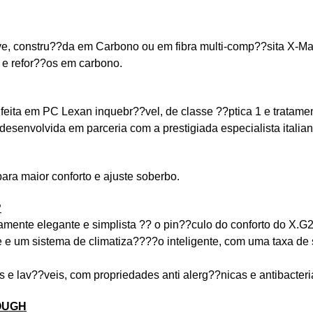
 constru??da em Carbono ou em fibra multi-comp??sita X-Matri
a e refor??os em carbono.
ita em PC Lexan inquebr??vel, de classe ??ptica 1 e tratamen
esenvolvida em parceria com a prestigiada especialista italian
ra maior conforto e ajuste soberbo.
?
neamente elegante e simplista ?? o pin??culo do conforto do X.G
e e um sistema de climatiza????o inteligente, com uma taxa d
 e lav??veis, com propriedades anti alerg??nicas e antibacter
OUGH