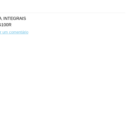
A
INTEGRAIS
,
G100R
r um comentário