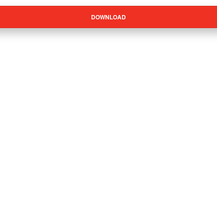
DOWNLOAD
duto podem deixar opinião.
Produtos Relacionados