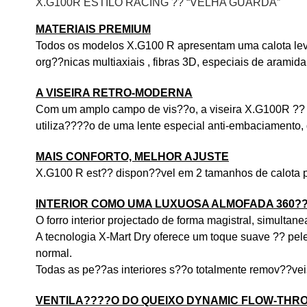
X.G100R ESTILO RACING ?? “VELHA GUARDA”
MATERIAIS PREMIUM
Todos os modelos X.G100 R apresentam uma calota leve,
org??nicas multiaxiais , fibras 3D, especiais de aramid
A VISEIRA RETRO-MODERNA
Com um amplo campo de vis??o, a viseira X.G100R ?? fe
utiliza????o de uma lente especial anti-embaciamento, d
MAIS CONFORTO, MELHOR AJUSTE
X.G100 R est?? dispon??vel em 2 tamanhos de calota pa
INTERIOR COMO UMA LUXUOSA ALMOFADA 360?
O forro interior projectado de forma magistral, simulta
A tecnologia X-Mart Dry oferece um toque suave ?? pel
normal.
Todas as pe??as interiores s??o totalmente remov??veis
VENTILA????O DO QUEIXO DYNAMIC FLOW-THR