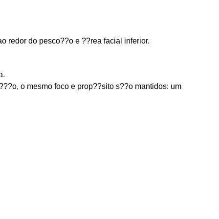
 redor do pesco??o e ??rea facial inferior.
a.
a????o, o mesmo foco e prop??sito s??o mantidos: um