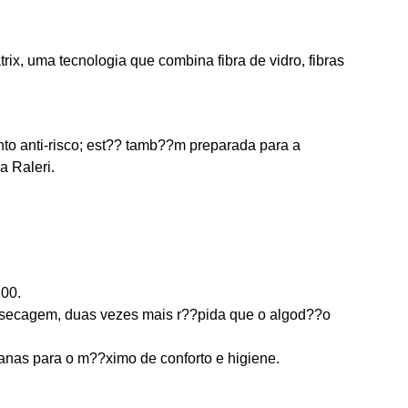
x, uma tecnologia que combina fibra de vidro, fibras
to anti-risco; est?? tamb??m preparada para a
a Raleri.
200.
e secagem, duas vezes mais r??pida que o algod??o
ianas para o m??ximo de conforto e higiene.