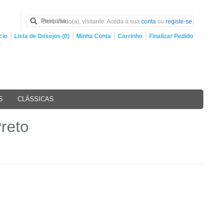
Bem Vindo(a), visitante. Aceda à sua
conta
ou
registe-se
.
cio
Lista de Desejos (0)
Minha Conta
Carrinho
Finalizar Pedido
S
CLÁSSICAS
reto