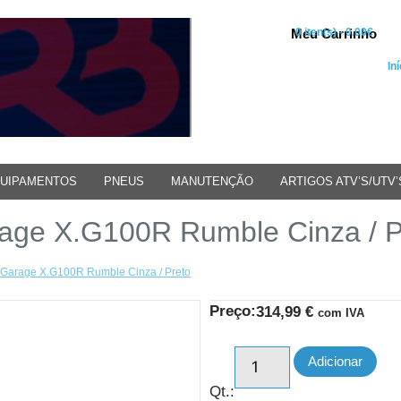
Meu Carrinho
0 iten(s) - 0.00€
Iní
UIPAMENTOS
PNEUS
MANUTENÇÃO
ARTIGOS ATV’S/UTV’
age X.G100R Rumble Cinza / P
 Garage X.G100R Rumble Cinza / Preto
Preço:
314,99
€
com IVA
Adicionar
Qt.: