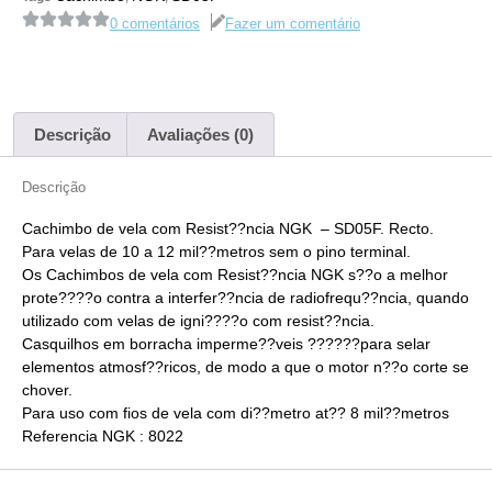
0 comentários
Fazer um comentário
Descrição
Avaliações (0)
Descrição
Cachimbo de vela com Resist??ncia NGK – SD05F. Recto.
Para velas de 10 a 12 mil??metros sem o pino terminal.
Os Cachimbos de vela com Resist??ncia NGK s??o a melhor
prote????o contra a interfer??ncia de radiofrequ??ncia, quando
utilizado com velas de igni????o com resist??ncia.
Casquilhos em borracha imperme??veis ??????para selar
elementos atmosf??ricos, de modo a que o motor n??o corte se
chover.
Para uso com fios de vela com di??metro at?? 8 mil??metros
Referencia NGK : 8022