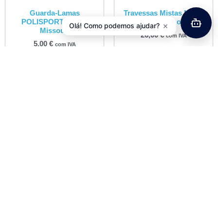
Guarda-Lamas
Travessas Mistas MTB /
POLISPORT Frente
Estrada Wellgo RC8
×
Olá! Como podemos ajudar?
Missouri
26,00
€
com IVA
5,00
€
com IVA
Adicionar
Adicionar
Fita Guiador VRibbon
8,00
€
com IVA
Ver opções