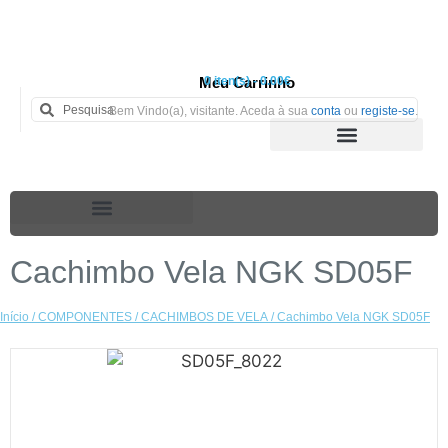
Meu Carrinho
0 iten(s) - 0.00€
Bem Vindo(a), visitante. Aceda à sua
conta
ou
registe-se
.
Cachimbo Vela NGK SD05F
Início
/
COMPONENTES
/
CACHIMBOS DE VELA
/ Cachimbo Vela NGK SD05F