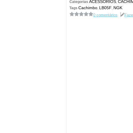
ACESSÓRIOS
CACHI
Categorias
,
Cachimbo
LB05F
NGK
Tags
,
,
0 comentários
Faze