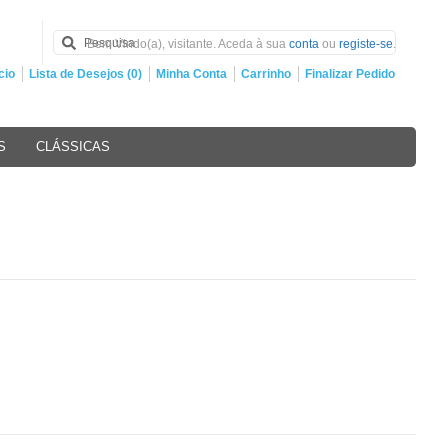
Bem Vindo(a), visitante. Aceda à sua
conta
ou
registe-se
.
cio
Lista de Desejos (0)
Minha Conta
Carrinho
Finalizar Pedido
S
CLÁSSICAS