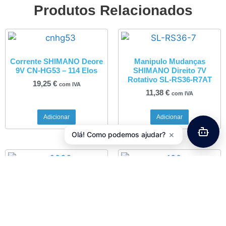
Produtos Relacionados
Corrente SHIMANO Deore
Manipulo Mudanças
9V CN-HG53 – 114 Elos
SHIMANO Direito 7V
Rotativo SL-RS36-R7AT
19,25
€
com IVA
11,38
€
com IVA
Adicionar
Adicionar
×
Olá! Como podemos ajudar?
Pastilhas Travão
Aperto de Selim Aluminio
VBRAKES Tektro IOX
Kalloy
10,02
€
3,63
€
com IVA
com IVA