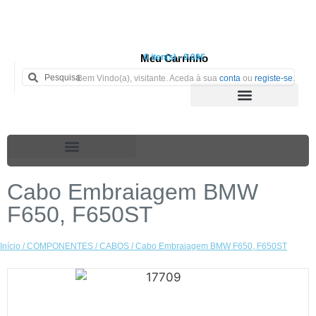
Meu Carrinho
0 iten(s) - 0.00€
Bem Vindo(a), visitante. Aceda à sua
conta
ou
registe-se
.
Cabo Embraiagem BMW
F650, F650ST
Início
/
COMPONENTES
/
CABOS
/ Cabo Embraiagem BMW F650, F650ST