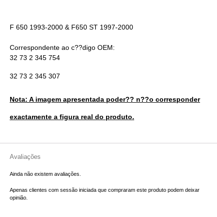
F 650 1993-2000 & F650 ST 1997-2000
Correspondente ao c??digo OEM:
32 73 2 345 754
32 73 2 345 307
Nota: A imagem apresentada poder?? n??o corresponder
exactamente a figura real do produto.
Avaliações
Ainda não existem avaliações.
Apenas clientes com sessão iniciada que compraram este produto podem deixar
opinião.