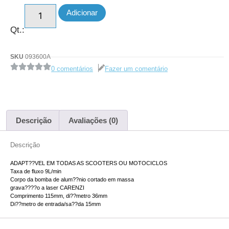
Adicionar
Qt.:
SKU
093600A
0 comentários
Fazer um comentário
Descrição
Avaliações (0)
Descrição
ADAPT??VEL EM TODAS AS SCOOTERS OU MOTOCICLOS
Taxa de fluxo 9L/min
Corpo da bomba de alum??nio cortado em massa
grava????o a laser CARENZI
Comprimento 115mm, di??metro 36mm
Di??metro de entrada/sa??da 15mm