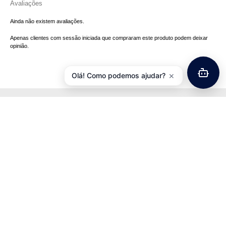
Avaliações
Ainda não existem avaliações.
Apenas clientes com sessão iniciada que compraram este produto podem deixar
opinião.
×
Olá! Como podemos ajudar?
Informações
Informações de Envios e Formas de Pagamento
Quem Somos
Política de Privacidade
Termos e Condições
Atendimento
Contacte-nos
Devoluções
Mapa da Loja
Extras