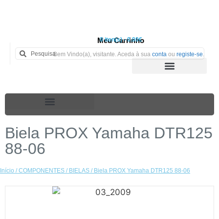
Meu Carrinho
0 iten(s) - 0.00€
Bem Vindo(a), visitante. Aceda à sua
conta
ou
registe-se
.
Biela PROX Yamaha DTR125
88-06
Início
/
COMPONENTES
/
BIELAS
/ Biela PROX Yamaha DTR125 88-06