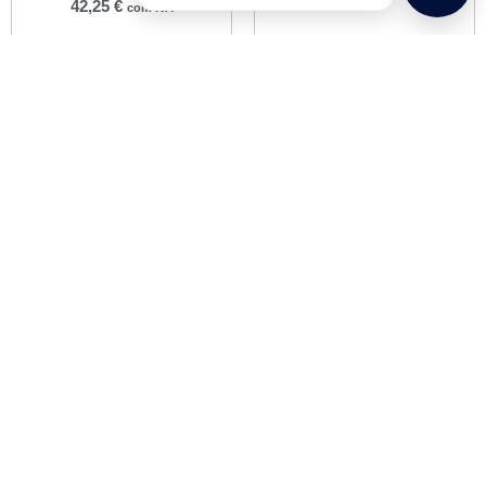
42,25
€
com IVA
Adicionar
Adicionar
Cesto Dianteiro
Desmontável Preto
13,90
€
com IVA
Adicionar
Informações
Informações de Envios e Formas de Pagamento
Quem Somos
Política de Privacidade
Termos e Condições