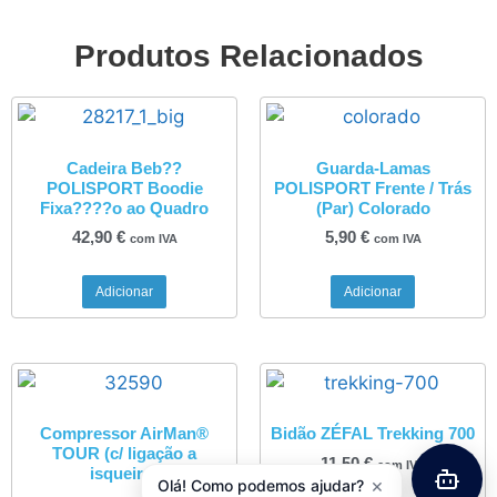
Produtos Relacionados
Cadeira Beb??
Guarda-Lamas
POLISPORT Boodie
POLISPORT Frente / Trás
Fixa????o ao Quadro
(Par) Colorado
42,90
€
5,90
€
com IVA
com IVA
Adicionar
Adicionar
Compressor AirMan®
Bidão ZÉFAL Trekking 700
TOUR (c/ ligação a
11,50
€
com IVA
isqueiro)
×
Olá! Como podemos ajudar?