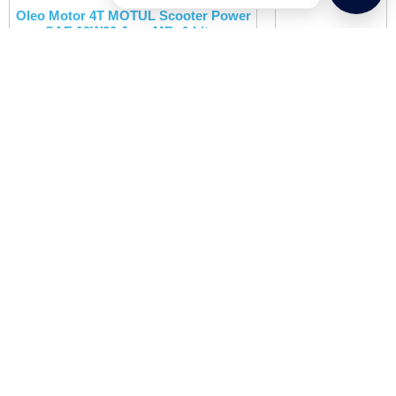
Oleo Motor 4T MOTUL Scooter Power
SAE 10W30 Jaso MB -1 Litro
Oleo Motor 4T
MOTUL 300V
17,70
€
com IVA
FACTORY LINE
ROAD RACING
SAE 15W50 – 1
Litro
27,68
€
com IVA
Adicionar
Adicionar
Oleo Motor 4T MOTUL 300V
FACTORY LINE ROAD RACING SAE
10W40 – 1 Litro
31,00
€
com IVA