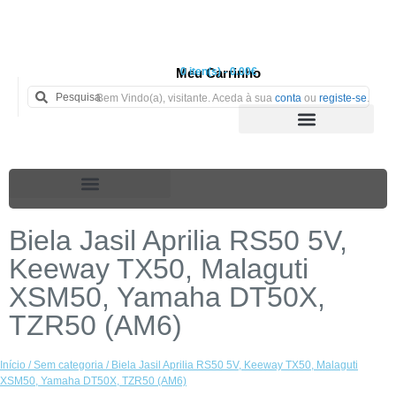
Meu Carrinho
0 iten(s) - 0.00€
Bem Vindo(a), visitante. Aceda à sua
conta
ou
registe-se
.
Biela Jasil Aprilia RS50 5V,
Keeway TX50, Malaguti
XSM50, Yamaha DT50X,
TZR50 (AM6)
Início
/
Sem categoria
/ Biela Jasil Aprilia RS50 5V, Keeway TX50, Malaguti
XSM50, Yamaha DT50X, TZR50 (AM6)