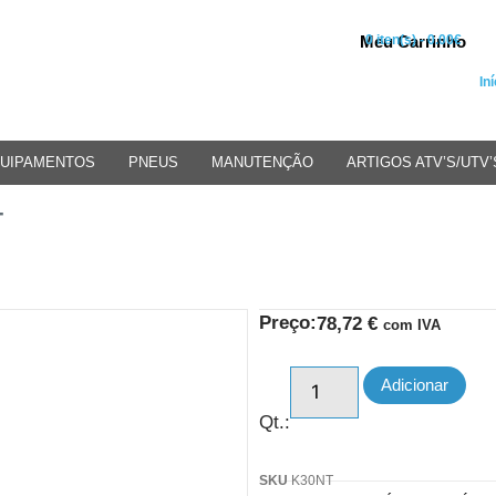
Meu Carrinho
0 iten(s) - 0.00€
Iní
UIPAMENTOS
PNEUS
MANUTENÇÃO
ARTIGOS ATV’S/UTV’
T
Preço:
78,72
€
com IVA
Adicionar
Qt.:
SKU
K30NT