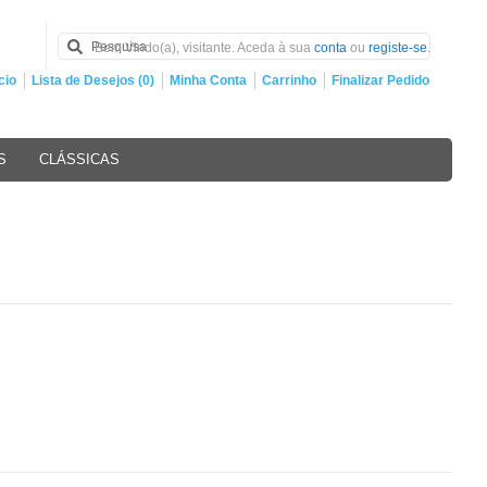
Bem Vindo(a), visitante. Aceda à sua
conta
ou
registe-se
.
cio
Lista de Desejos (0)
Minha Conta
Carrinho
Finalizar Pedido
S
CLÁSSICAS