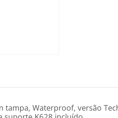
tampa, Waterproof, versão Tech
e suporte K628 incluído.