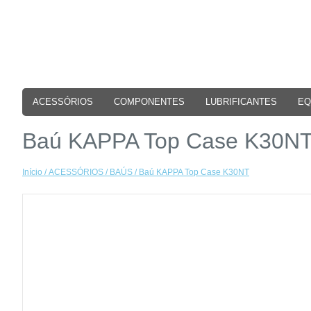
ACESSÓRIOS
COMPONENTES
LUBRIFICANTES
EQ
Baú KAPPA Top Case K30N
Início
/
ACESSÓRIOS
/
BAÚS
/ Baú KAPPA Top Case K30NT