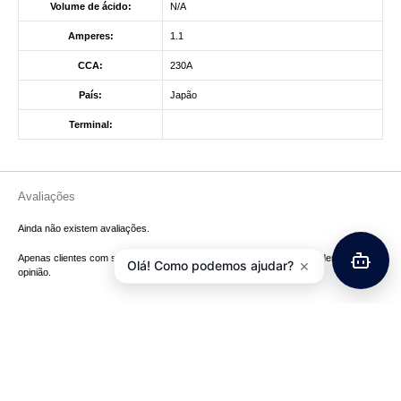
Volume de ácido:
N/A
Amperes:
1.1
CCA:
230A
País:
Japão
Terminal:
Avaliações
Ainda não existem avaliações.
Apenas clientes com sessão iniciada que compraram este produto podem deixar
×
Olá! Como podemos ajudar?
opinião.
Produtos Relacionados