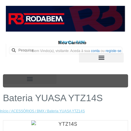
Meu Carrinho
0 iten(s) - 0.00€
Bem Vindo(a), visitante. Aceda à sua
conta
ou
registe-se
.
Bateria YUASA YTZ14S
Início
/
ACESSÓRIOS
/
BMX
/ Bateria YUASA YTZ14S