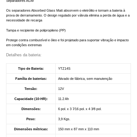
Separadores AGM
Os separadores Absorbed Glass Matt absorvem o eletrólito e tornam a bateria à
prova de derramamento. O design regulado por válvula elimina a perda de água e a
necessidade de recarga
Tampa e recipiente de polipropileno (PP)
Protege contra combustível e óleo e foi projetado para suportar vibração e impacto
em condições extremas
Detalhes da bateria:
Tipo de Bateria:
YTZ14S
Família de baterias:
Ativado de fábrica, sem manutenção
Tensão:
12V
Capacidade (10-HR):
11.2 Ah
Dimensões:
6 pol. x 3
7⁄16
pol. x 4
3⁄8
pol.
Peso:
3,9 Kgs.
Dimensões métricas:
150 mm x 87 mm x 110 mm