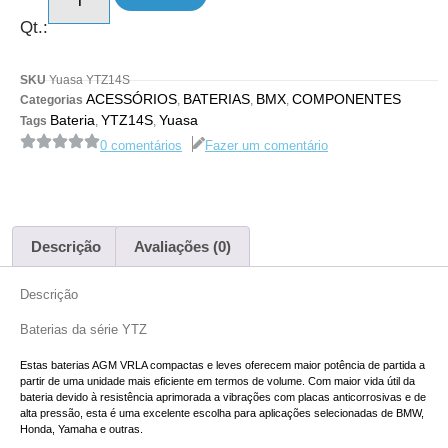
Qt.:
SKU
Yuasa YTZ14S
ACESSÓRIOS
BATERIAS
BMX
COMPONENTES
Categorias
,
,
,
Bateria
YTZ14S
Yuasa
Tags
,
,
0 comentários
Fazer um comentário
Descrição
Avaliações (0)
Descrição
Baterias da série YTZ
Estas baterias AGM VRLA compactas e leves oferecem maior potência de partida a
partir de uma unidade mais eficiente em termos de volume. Com maior vida útil da
bateria devido à resistência aprimorada a vibrações com placas anticorrosivas e de
alta pressão, esta é uma excelente escolha para aplicações selecionadas de BMW,
Honda, Yamaha e outras.