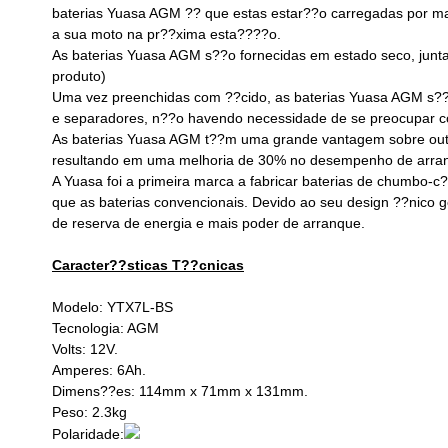
baterias Yuasa AGM ?? que estas estar??o carregadas por mai
a sua moto na pr??xima esta????o.
As baterias Yuasa AGM s??o fornecidas em estado seco, junta
produto)
Uma vez preenchidas com ??cido, as baterias Yuasa AGM s??
e separadores, n??o havendo necessidade de se preocupar c
As baterias Yuasa AGM t??m uma grande vantagem sobre outros
resultando em uma melhoria de 30% no desempenho de arran
A Yuasa foi a primeira marca a fabricar baterias de chumbo-c
que as baterias convencionais. Devido ao seu design ??nico 
de reserva de energia e mais poder de arranque.
Caracter??sticas T??cnicas
Modelo: YTX7L-BS
Tecnologia: AGM
Volts: 12V.
Amperes: 6Ah.
Dimens??es:
114mm x 71mm x 131mm
.
Peso: 2.3kg
Polaridade: