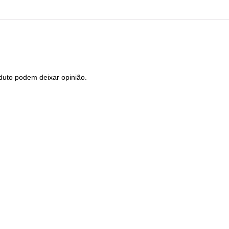
duto podem deixar opinião.
Produtos Relacionados
Punhos BTT KELLYS Advancer
Corren
2Density
6/7/8V 
CHELIN
sic
7,50
€
1
com IVA