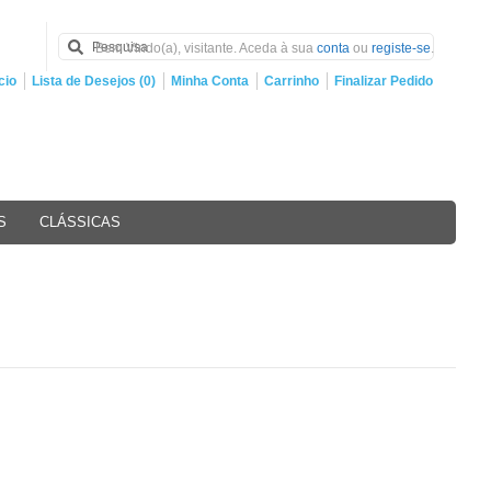
Bem Vindo(a), visitante. Aceda à sua
conta
ou
registe-se
.
cio
Lista de Desejos (0)
Minha Conta
Carrinho
Finalizar Pedido
S
CLÁSSICAS