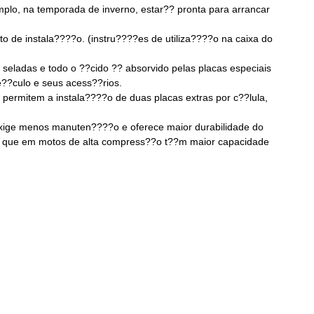
mplo, na temporada de inverno, estar?? pronta para arrancar
 de instala????o. (instru????es de utiliza????o na caixa do
ladas e todo o ??cido ?? absorvido pelas placas especiais
??culo e seus acess??rios.
permitem a instala????o de duas placas extras por c??lula,
, exige menos manuten????o e oferece maior durabilidade do
ica que em motos de alta compress??o t??m maior capacidade