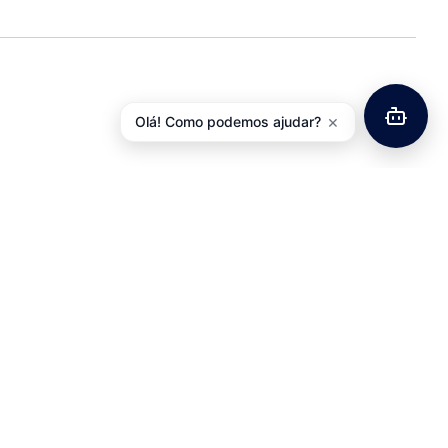
×
Olá! Como podemos ajudar?
te SHIMANO Acera
Aperto de Selim Aluminio
CN-HG40 – 112 Elos
Kalloy
0,85
€
3,63
€
com IVA
com IVA