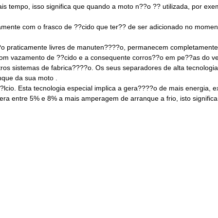
s tempo, isso significa que quando a moto n??o ?? utilizada, por exe
mente com o frasco de ??cido que ter?? de ser adicionado no momento
o praticamente livres de manuten????o, permanecem completamente se
om vazamento de ??cido e a consequente corros??o em pe??as do ve
 sistemas de fabrica????o. Os seus separadores de alta tecnologia 
que da sua moto .
??lcio. Esta tecnologia especial implica a gera????o de mais energia
gera entre 5% e 8% a mais amperagem de arranque a frio, isto signif