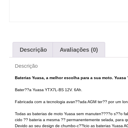
Descrição
Avaliações (0)
Descrição
Baterias Yuasa, a melhor escolha para a sua moto. Yuas
Bater??a Yuasa YTX7L-BS 12V. 6Ah.
Fabricada com a tecnologia avan??ada AGM ter?? por um lon
Todas as baterias de moto Yuasa sem manuten????o s??o fab
cido ?? bateria a mesma ?? permanentemente selada, para que
Devido ao seu design de chumbo-c??lcio as baterias Yuasa AG