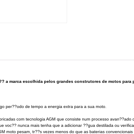
a ?? a marca escolhida pelos grandes construtores de motos para
go per??odo de tempo a energia extra para a sua moto.
ricadas com tecnologia AGM que consiste num processo avan??ado qu
 voc?? nunca mais tenha que a adicionar ??gua destilada ou verifica
M moto pesam, tr??s vezes menos do que as baterias convencionais c