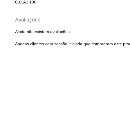
C.C.A.: 100
Avaliações
Ainda não existem avaliações.
Apenas clientes com sessão iniciada que compraram este pro
Pneu 700x23C MI
Dynamic Clas
Farol Dianteiro LED 1200
Lumens CREE XML-T60 +