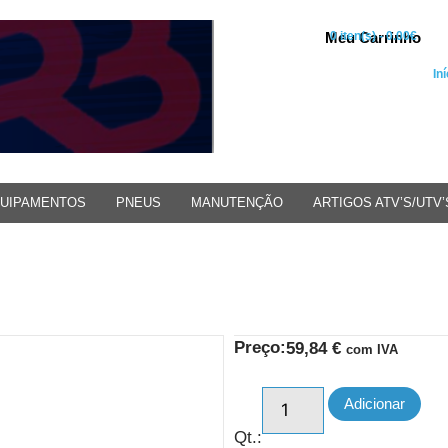
Meu Carrinho
0 iten(s) - 0.00€
Iní
UIPAMENTOS
PNEUS
MANUTENÇÃO
ARTIGOS ATV’S/UTV’
Preço:
59,84
€
com IVA
Adicionar
Qt.: