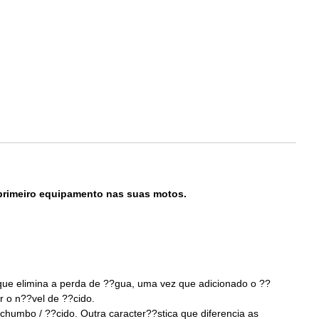
 primeiro equipamento nas suas motos.
e elimina a perda de ??gua, uma vez que adicionado o ??
r o n??vel de ??cido.
humbo / ??cido. Outra caracter??stica que diferencia as