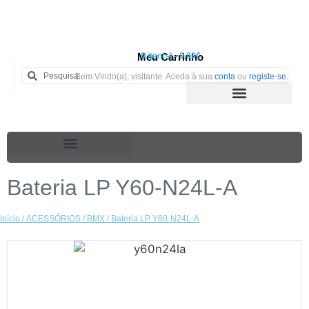
Meu Carrinho
0 iten(s) - 0.00€
Bem Vindo(a), visitante. Aceda à sua
conta
ou
registe-se
.
Bateria LP Y60-N24L-A
Início
/
ACESSÓRIOS
/
BMX
/ Bateria LP Y60-N24L-A