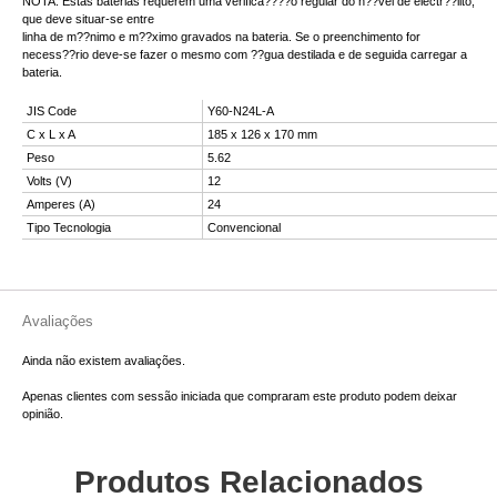
NOTA: Estas baterias requerem uma verifica????o regular do n??vel de electr??lito,
que deve situar-se entre
linha de m??nimo e m??ximo gravados na bateria. Se o preenchimento for
necess??rio deve-se fazer o mesmo com ??gua destilada e de seguida carregar a
bateria.
JIS Code
Y60-N24L-A
C x L x A
185 x 126 x 170 mm
Peso
5.62
Volts (V)
12
Amperes (A)
24
Tipo Tecnologia
Convencional
Avaliações
Ainda não existem avaliações.
Apenas clientes com sessão iniciada que compraram este produto podem deixar
opinião.
Produtos Relacionados