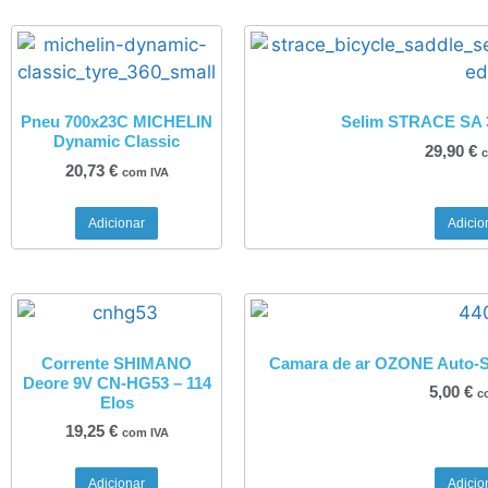
Pneu 700x23C MICHELIN
Selim STRACE SA 
Dynamic Classic
29,90
€
c
20,73
€
com IVA
Adicionar
Adicio
Corrente SHIMANO
Camara de ar OZONE Auto-Sel
Deore 9V CN-HG53 – 114
5,00
€
c
Elos
19,25
€
com IVA
Adicionar
Adicio