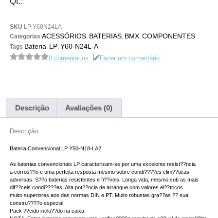
Qt.:
SKU
LP Y60N24LA
ACESSÓRIOS
BATERIAS
BMX
COMPONENTES
Categorias
,
,
,
Bateria
LP
Y60-N24L-A
Tags
,
,
0 comentários
Fazer um comentário
Descrição
Avaliações (0)
Descrição
Bateria Convencional LP Y50-N18-LA2
As baterias convencionais LP caracterizam-se por uma excelente resist??ncia
a corros??o e uma perfeita resposta mesmo sobre condi????es clim??ticas
adversas. S??o baterias resistentes e fi??veis. Longa vida, mesmo sob as mais
dif??ceis condi????es. Alta pot??ncia de arranque com valores el??tricos
muito superiores aos das normas DIN e PT. Muito robustas gra??as ?? sua
constru????o especial.
Pack ??cido inclu??do na caixa.