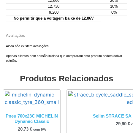
12,866
20%
12,730
10%
9,200
0%
No permitir que a voltagem baixe de 12,86V
Avaliações
Ainda não existem avaliações.
Apenas clientes com sessão iniciada que compraram este produto podem deixar
opinião.
Produtos Relacionados
Pneu 700x23C MICHELIN
Selim STRACE SA 
Dynamic Classic
29,90
€
c
20,73
€
com IVA