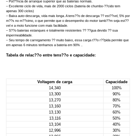
– Pot??ncia de arranque superior que as baterias normais.
– Excelente ciclo de vida, mais de 2000 ciclos (bateria de chumbo-??cido tem
apenas 300 ciclos)
– Baixa auto-descarga, vida mais longa. A tens??o de descarga ?? est??vel, 5% por
m??s no m??ximo, o que permite que o desempenho do motor tamb??m seja est??
vel e a moto funcione com mais facilidade.
– S??o baterias estanques e totalmente resistentes ?? ??gua devido ?? sua
impermeabilidade.
– Seu tempo de carregamento ?? muito baixo, essa carga t??o r??pida permite que
em apenas 6 minutos tenhamos a bateria em 90% ..
Tabela de relac??o entre tens??o e capacidade:
Voltagem de carga
Capacidade
14,340
100%
13,300
90%
13,270
80%
13,160
70%
13,130
60%
13,116
50%
13,104
40%
12,996
30%