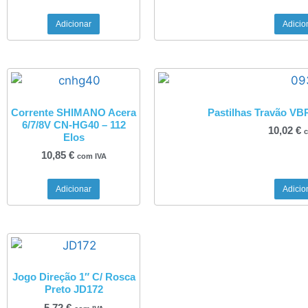
Adicionar
Adicio
Corrente SHIMANO Acera
Pastilhas Travão V
6/7/8V CN-HG40 – 112
10,02
€
c
Elos
10,85
€
com IVA
Adicionar
Adicio
Jogo Direção 1″ C/ Rosca
Preto JD172
5,72
€