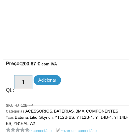
Preço:
200,67
€
com IVA
Adicionar
Qt.:
SKU
HJT12B-FP
ACESSÓRIOS
BATERIAS
BMX
COMPONENTES
Categorias
,
,
,
Bateria
Litio
Skyrich
YT12B-BS; YT12B-4; YT14B-4; YT14B-
Tags
,
,
,
BS; YB16AL-A2
0 comentários
Fazer um comentário