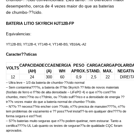
desempenho, cerca de 4 vezes maior do que as baterias
de chumbo-??cido.
BATERIA LITIO SKYRICH
HJT12B-FP
Equivalencias:
YT12B-BS; YT12B-4; YT14B-4; YT14B-BS; YB16AL-A2
Caracter??sticas
CAPACIDADE
CCA
ENERGIA
PESO
CARGA
CARGA
POLARID
VOLTS
(AH)
(A)
WH
APROX.
STAND.
MAX.
NEGATI
12
24
300
60
0,9
2,5
22
DIREIT
– Ultra leve – 1/3 da bateria de chumbo-??cido normal
– Sem contamina????o, a bateria de l??tio Skyrich ?? feita de novos materiais
(fosfato de ferro e l??tio de alta densidade – LiFePO 4) e que n??o cont??m
chumbo, merc??rio ou c??dmio, ou ??cido sulf??rico e a densidade de energia ??
tr??s vezes maior do que a bateria normal de chumbo-??cido.
– N??o ?? necess??rio encher com ??cido, n??o precisa de manuten????o, n??o
tem problemas de vazamento e ?? poss??vel instal??-la em qualquer dire????o de
forma segura e est??vel.
– S??o baterias muito seguras que n??o podem queimar, nem estourar. Tanto a
certifica????o UL Lab quanto os testes de seguran??a de qualidade CQC foram
aprovados.