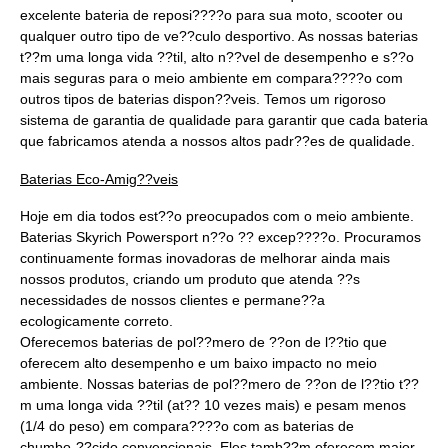
excelente bateria de reposi????o para sua moto, scooter ou
qualquer outro tipo de ve??culo desportivo. As nossas baterias
t??m uma longa vida ??til, alto n??vel de desempenho e s??o
mais seguras para o meio ambiente em compara????o com
outros tipos de baterias dispon??veis. Temos um rigoroso
sistema de garantia de qualidade para garantir que cada bateria
que fabricamos atenda a nossos altos padr??es de qualidade.
Baterias Eco-Amig??veis
Hoje em dia todos est??o preocupados com o meio ambiente.
Baterias Skyrich Powersport n??o ?? excep????o. Procuramos
continuamente formas inovadoras de melhorar ainda mais
nossos produtos, criando um produto que atenda ??s
necessidades de nossos clientes e permane??a
ecologicamente correto.
Oferecemos baterias de pol??mero de ??on de l??tio que
oferecem alto desempenho e um baixo impacto no meio
ambiente. Nossas baterias de pol??mero de ??on de l??tio t??
m uma longa vida ??til (at?? 10 vezes mais) e pesam menos
(1/4 do peso) em compara????o com as baterias de
chumbo-??cido convencionais. Eles tamb??m oferecem maior