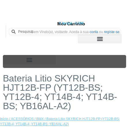
Meu Carrinho
0 iten(s) - 0.00€
Bem Vindo(a), visitante. Aceda à sua
conta
ou
registe-se
.
Bateria Litio SKYRICH
HJT12B-FP (YT12B-BS;
YT12B-4; YT14B-4; YT14B-
BS; YB16AL-A2)
Início
/
ACESSÓRIOS
/
BMX
/ Bateria Litio SKYRICH HJT12B-FP (YT12B-BS;
YT12B-4; YT14B-4; YT14B-BS; YB16AL-A2)