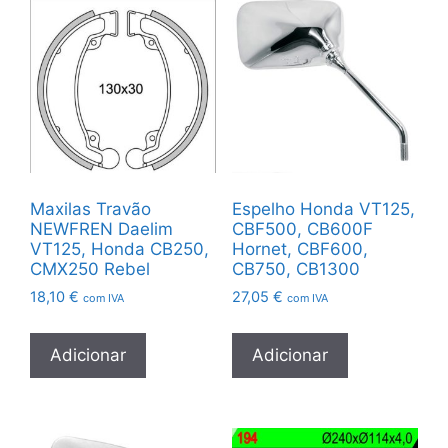
Maxilas Travão
Espelho Honda VT125,
NEWFREN Daelim
CBF500, CB600F
VT125, Honda CB250,
Hornet, CBF600,
CMX250 Rebel
CB750, CB1300
18,10
€
27,05
€
com IVA
com IVA
Adicionar
Adicionar