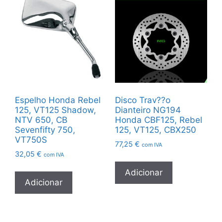
Espelho Honda Rebel
Disco Trav??o
125, VT125 Shadow,
Dianteiro NG194
NTV 650, CB
Honda CBF125, Rebel
Sevenfifty 750,
125, VT125, CBX250
VT750S
77,25
€
com IVA
32,05
€
com IVA
Adicionar
Adicionar