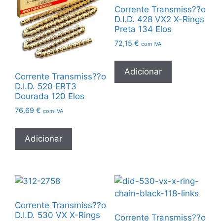
Corrente Transmiss??o
D.I.D. 428 VX2 X-Rings
Preta 134 Elos
72,15
€
com IVA
Adicionar
Corrente Transmiss??o
D.I.D. 520 ERT3
Dourada 120 Elos
76,69
€
com IVA
Adicionar
Corrente Transmiss??o
D.I.D. 530 VX X-Rings
Corrente Transmiss??o