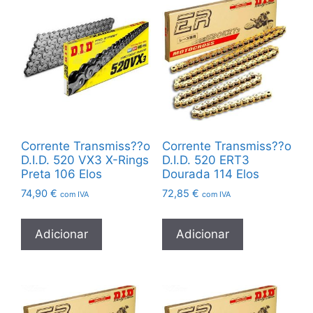
Corrente Transmiss??o
Corrente Transmiss??o
D.I.D. 520 VX3 X-Rings
D.I.D. 520 ERT3
Preta 106 Elos
Dourada 114 Elos
74,90
€
72,85
€
com IVA
com IVA
Adicionar
Adicionar