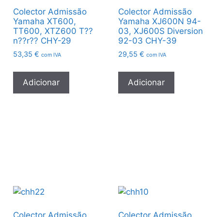
Colector Admissão
Colector Admissão
Yamaha XT600,
Yamaha XJ600N 94-
TT600, XTZ600 T??
03, XJ600S Diversion
n??r?? CHY-29
92-03 CHY-39
53,35
€
29,55
€
com IVA
com IVA
Adicionar
Adicionar
Colector Admissão
Colector Admissão