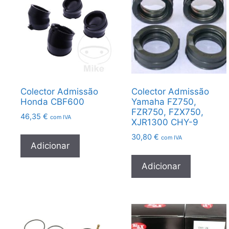
Colector Admissão
Colector Admissão
Honda CBF600
Yamaha FZ750,
FZR750, FZX750,
46,35
€
com IVA
XJR1300 CHY-9
30,80
€
com IVA
Adicionar
Adicionar