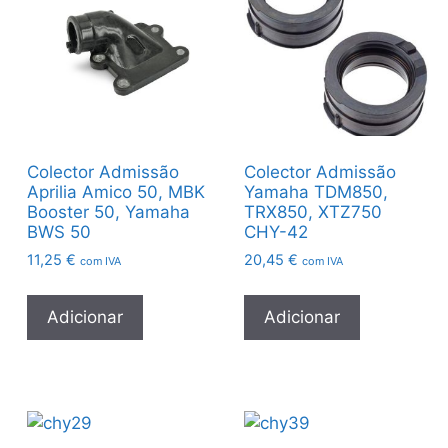
Colector Admissão
Colector Admissão
Aprilia Amico 50, MBK
Yamaha TDM850,
Booster 50, Yamaha
TRX850, XTZ750
BWS 50
CHY-42
11,25
€
20,45
€
com IVA
com IVA
Adicionar
Adicionar