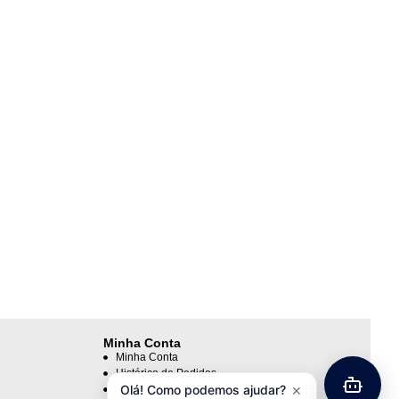
Minha Conta
Minha Conta
Histórico de Pedidos
×
Olá! Como podemos ajudar?
Lista de Desejos