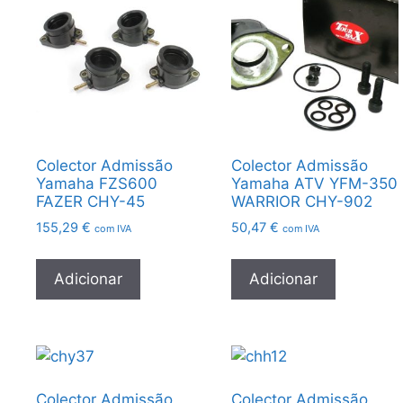
Colector Admissão
Colector Admissão
Yamaha FZS600
Yamaha ATV YFM-350
FAZER CHY-45
WARRIOR CHY-902
155,29
€
50,47
€
com IVA
com IVA
Adicionar
Adicionar
Colector Admissão
Colector Admissão