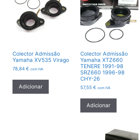
Colector Admissão
Colector Admissão
Yamaha XV535 Virago
Yamaha XTZ660
TENERE 1991-98
78,84
€
com IVA
SRZ660 1996-98
CHY-26
Adicionar
57,55
€
com IVA
Adicionar