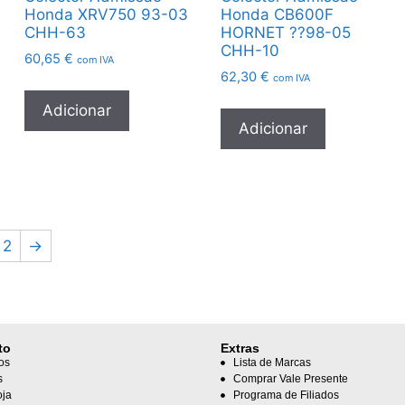
Honda XRV750 93-03
Honda CB600F
CHH-63
HORNET ??98-05
CHH-10
60,65
€
com IVA
62,30
€
com IVA
Adicionar
Adicionar
2
→
to
Extras
os
Lista de Marcas
s
Comprar Vale Presente
oja
Programa de Filiados