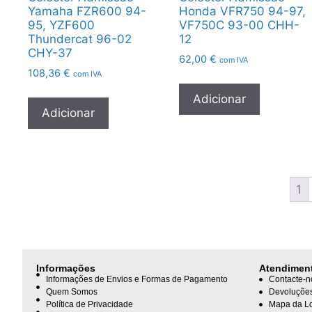
Yamaha FZR600 94-
Honda VFR750 94-97,
95, YZF600
VF750C 93-00 CHH-
Thundercat 96-02
12
CHY-37
62,00
€
com IVA
108,36
€
com IVA
Adicionar
Adicionar
1
Informações
Atendimen
Informações de Envios e Formas de Pagamento
Contacte-n
Quem Somos
Devoluçõe
Política de Privacidade
Mapa da L