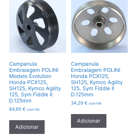
Campanula
Campanula
Embraiagem POLINI
Embraiagem POLINI
Modelo Evolution
Honda PCX125,
Honda PCX125,
SH125, Kymco Agility
SH125, Kymco Agility
125, Sym Fiddle II
125, Sym Fiddle II
D.125mm
D.125mm
34,29
€
com IVA
84,85
€
com IVA
Adicionar
Adicionar